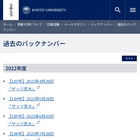
メ
close
サイト内検索
教員検索
イ
search
menu
ン
コ
検索
パ
ホーム
京都大学について
広報活動
メールマガジン
バックナンバー
過去のバック
ン
ン
ナンバー
く
テ
ず
ン
過去のバックナンバー
ツ
に
移
動
2022年度
【183号】2022年4月28日
「ザッツ京大」
【184号】2022年5月26日
「ザッツ京大」
【185号】2022年6月30日
「ザッツ京大」
【186号】2022年7月28日