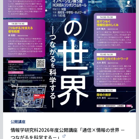
タ
公開講座
グ
情報学研究科2026年度公開講座「通信×情報の世界 －
つながるを科学する－」