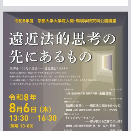
日
催
地