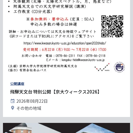
タ
公開講座
グ
飛騨天文台 特別公開【京大ウィークス2026】
開
2026年08月22日
催
開
その他の地域
日
催
地