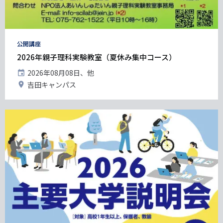
タ
公開講座
グ
2026年親子理科実験教室（夏休み集中コース）
開
2026年08月08日、他
催
開
吉田キャンパス
日
催
地