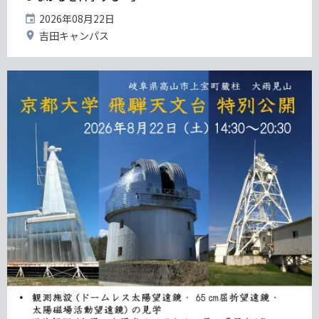
開
2026年08月22日
催
開
吉田キャンパス
日
催
地