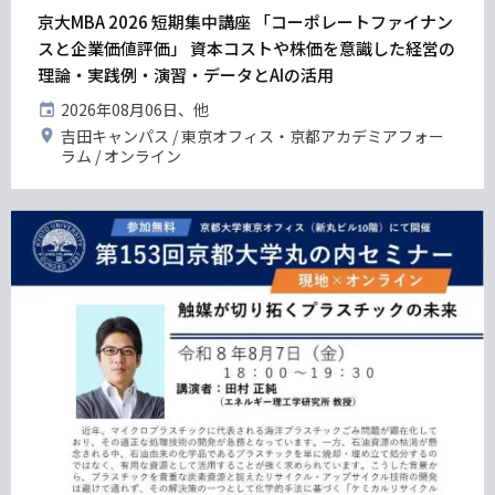
グ
京大MBA 2026 短期集中講座 「コーポレートファイナン
スと企業価値評価」 資本コストや株価を意識した経営の
理論・実践例・演習・データとAIの活用
開
2026年08月06日、他
催
開
吉田キャンパス
東京オフィス・京都アカデミアフォー
日
催
ラム
オンライン
地