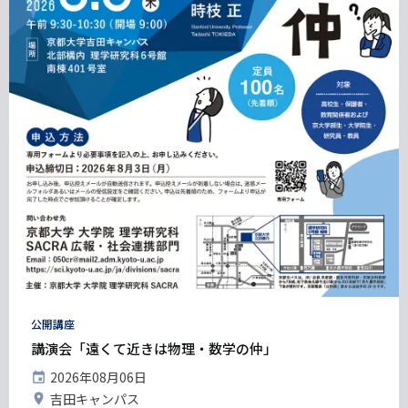
タ
公開講座
グ
講演会「遠くて近きは物理・数学の仲」
開
2026年08月06日
催
開
吉田キャンパス