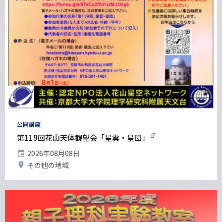
タ
公開講座
グ
第119回花山天体観望会「星雲・星団」
開
2026年08月08日
催
開
その他の地域
日
催
地