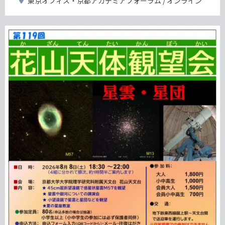
開
東京オフィス・京都アカデミアフォーラム
オンライン
日
催
地