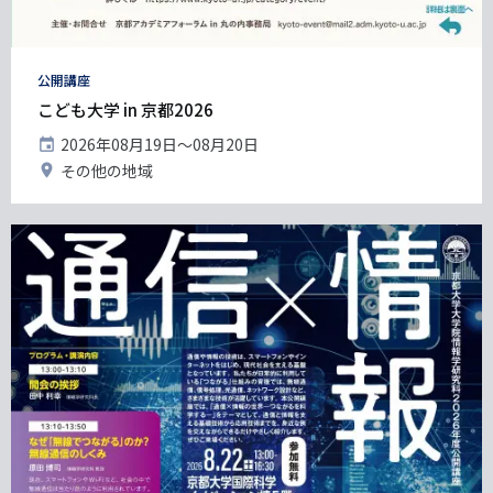
タ
公開講座
グ
こども大学 in 京都2026
開
2026年08月19日〜08月20日
催
開
その他の地域
日
催
地