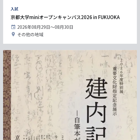
タ
入試
グ
京都大学miniオープンキャンパス2026 in FUKUOKA
開
2026年08月29日〜08月30日
催
開
その他の地域
日
催
地