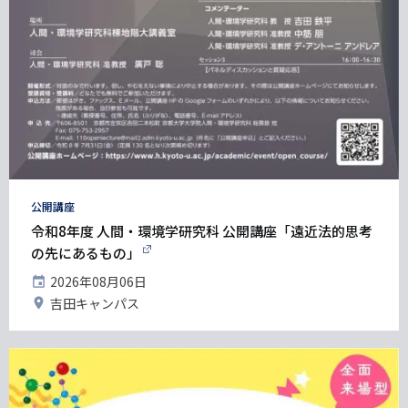
タ
公開講座
グ
令和8年度 人間・環境学研究科 公開講座「遠近法的思考
の先にあるもの」
開
2026年08月06日
催
開
吉田キャンパス
日
催
地