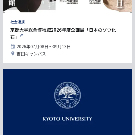
タ
社会連携
グ
京都大学総合博物館2026年度企画展「日本のゾウ化
石」
開
2026年07月08日〜09月13日
催
開
吉田キャンパス
日
催
地