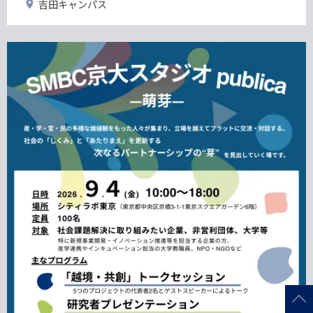
開
吉田キャンパス
日
催
地