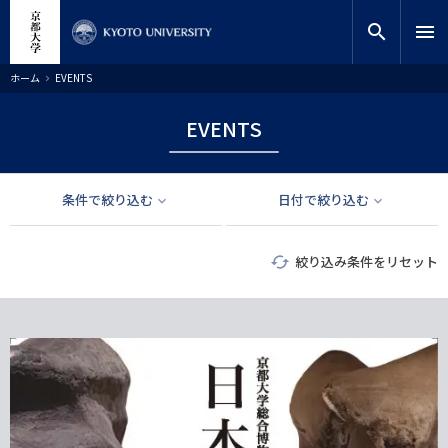
メ
close
サイト内検索
教員検索
イ
search
menu
ン
コ
検索
パ
ホーム
EVENTS
ン
ン
く
テ
ず
EVENTS
ン
ツ
に
移
条件で絞り込む
日付で絞り込む
動
絞り込み条件をリセット