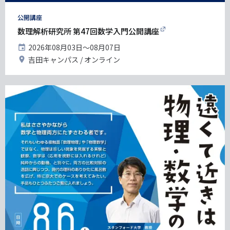
タ
公開講座
グ
数理解析研究所 第47回数学入門公開講座
開
2026年08月03日〜08月07日
催
開
吉田キャンパス
オンライン
日
催
地