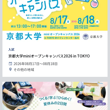
タ
入試
グ
京都大学miniオープンキャンパス2026 in TOKYO
開
2026年08月17日〜08月18日
催
開
その他の地域
日
催
地