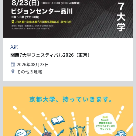
タ
入試
グ
関西7大学フェスティバル2026（東京）
開
2026年08月23日
催
開
その他の地域
日
催
地