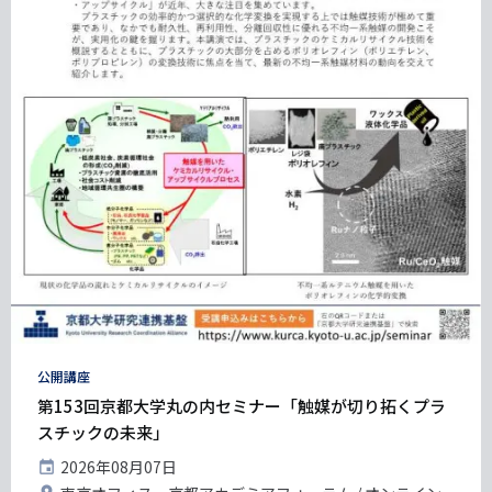
タ
公開講座
グ
第153回京都大学丸の内セミナー「触媒が切り拓くプラ
スチックの未来」
開
2026年08月07日
催