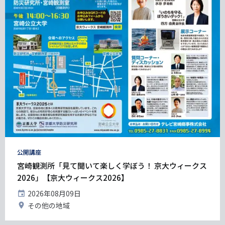
タ
公開講座
グ
宮崎観測所「見て聞いて楽しく学ぼう！ 京大ウィークス
2026」【京大ウィークス2026】
開
2026年08月09日
催
開
その他の地域
日
催
地