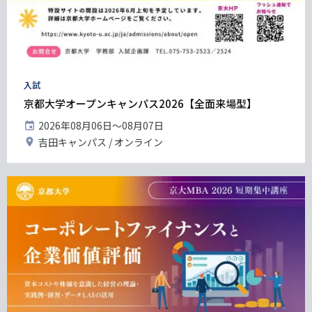
タ
入試
グ
京都大学オープンキャンパス2026【全面来場型】
開
2026年08月06日〜08月07日
催
開
吉田キャンパス
オンライン
日
催
地