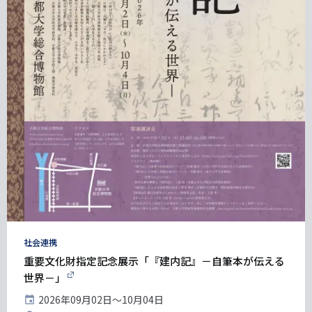
タ
社会連携
グ
重要文化財指定記念展示「『建内記』－自筆本が伝える
世界－」
開
2026年09月02日〜10月04日
催