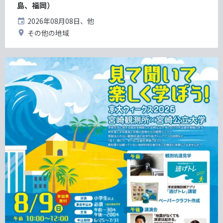
島、福岡）
開
2026年08月08日、他
催
開
その他の地域
日
催
地