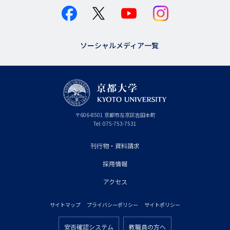
ソーシャルメディア一覧
京
〒
606-8501
京
京都市
左京区吉田本町
都
都
Tel:
075-753-7531
大
府
学
刊行物・資料請求
フ
採用情報
ッ
タ
アクセス
ー
サイトマップ
プライバシーポリシー
サイトポリシー
プ
フ
ラ
安否確認システム
教職員の方へ