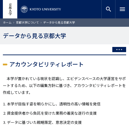
メ
close
サイト内検索
教員検索
イ
search
menu
ン
コ
検索
パ
ホーム
京都大学について
データから見る京都大学
ン
ン
く
テ
ず
データから見る京都大学
ン
ツ
に
移
動
アカウンタビリティレポート
本学が置かれている現状を認識し、エビデンスベースの大学運営をサポ
ートするため、以下の編集方針に基づき、アカウンタビリティレポートを
作成しています。
本学が目指す姿を明らかにし、透明性の高い情報を発信
資金提供者から負託を受けた業務の着実な遂行の支援
データに基づいた戦略策定、意思決定の支援