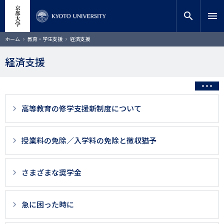
メ
close
サイト内検索
教員検索
イ
search
menu
ン
コ
検索
パ
ホーム
教育・学生支援
経済支援
ン
ン
く
テ
ず
経済支援
ン
ツ
に
移
動
3
高等教育の修学支援新制度について
階
層
授業料の免除／入学料の免除と徴収猶予
目
以
さまざまな奨学金
降
ペ
急に困った時に
ー