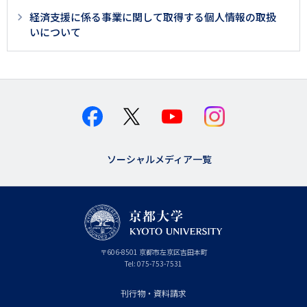
ジ
経済支援に係る事業に関して取得する個人情報の取扱
用
いについて
メ
ニ
ュ
ー
ソーシャルメディア一覧
京
〒
606-8501
京
京都市
左京区吉田本町
都
都
Tel:
075-753-7531
大
府
学
刊行物・資料請求
フ