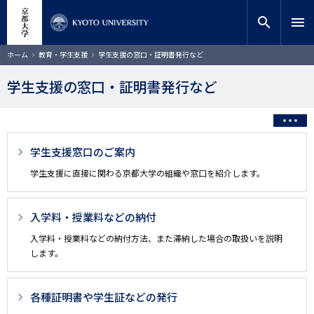
メ
close
サイト内検索
教員検索
イ
search
menu
ン
コ
検索
パ
ホーム
教育・学生支援
学生支援の窓口・証明書発行など
ン
ン
く
テ
ず
学生支援の窓口・証明書発行など
ン
ツ
に
移
動
3
学生支援窓口のご案内
階
学生支援に直接に関わる京都大学の組織や窓口を紹介します。
層
目
入学料・授業料などの納付
以
入学料・授業料などの納付方法、また滞納した場合の取扱いを説明
します。
降
ペ
各種証明書や学生証などの発行
ー