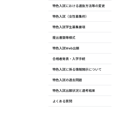
特色入試における選抜方法等の変更
ド
特色入試（女性募集枠）
メ
特色入試学生募集要項
ニ
提出書類等様式
ュ
特色入試Web出願
ー
合格者発表・入学手続
特色入試に係る情報開示について
特色入試の過去問題
特色入試出願状況と選考結果
よくある質問