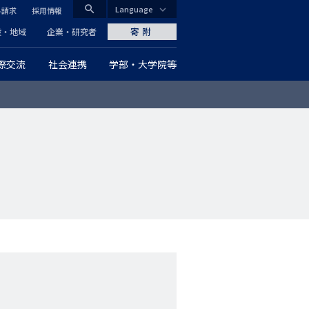
search
Language
料請求
採用情報
CLOSE
寄附
般・地域
企業・研究者
際交流
社会連携
学部・大学院等
グ
ロ
ー
バ
ル
ナ
ビ
ゲ
ー