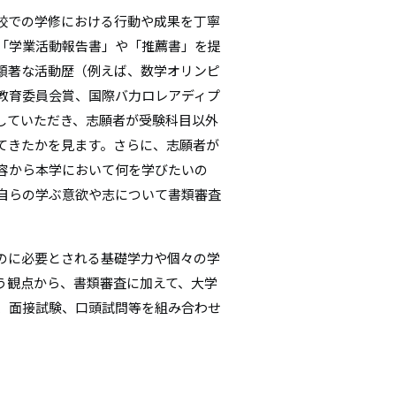
学校での学修における行動や成果を丁寧
「学業活動報告書」や「推薦書」を提
顕著な活動歴（例えば、数学オリンピ
教育委員会賞、国際バ力ロレアディプ
を記していただき、志願者が受験科目以外
てきたかを見ます。さらに、志願者が
容から本学において何を学びたいの
自らの学ぶ意欲や志について書類審査
るのに必要とされる基礎学力や個々の学
う観点から、書類審査に加えて、大学
、面接試験、口頭試問等を組み合わせ