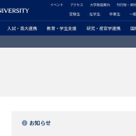
イベント
アクセス
大学施設案内
刊行物・資
ヘ
受験生
在学生
卒業生
一
ヘ
ッ
入試・高大連携
教育・学生支援
研究・産官学連携
国
ッ
ダ
ダ
ー
ー
セ
プ
カ
ラ
ン
イ
ダ
マ
リ
リ
お知らせ
ー
ー