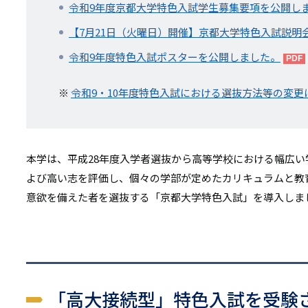
リ
令和9年度京都大学特色入試学生募集要項を公開し
リ
ン
【7月21日（火曜日）開催】京都大学特色入試説明会2
ン
ク
令和9年度特色入試ポスターを公開しました。
ク
※
令和9・10年度特色入試における選抜方法等の変更
本学は、平成28年度入学者選抜から高等学校における幅広
よび高い志を評価し、個々の学部が定めたカリキュラムと教
意欲を備えた者を選抜する「京都大学特色入試」を導入しま
「高大接続型」特色入試を受験