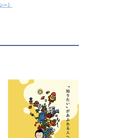
シー）
画
像