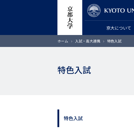
メ
教員検索
イ
ン
京大について
コ
ン
パ
ホーム
入試・高大連携
特色入試
テ
ン
く
ン
ず
ツ
特色入試
に
移
動
特色入試
サ
イ