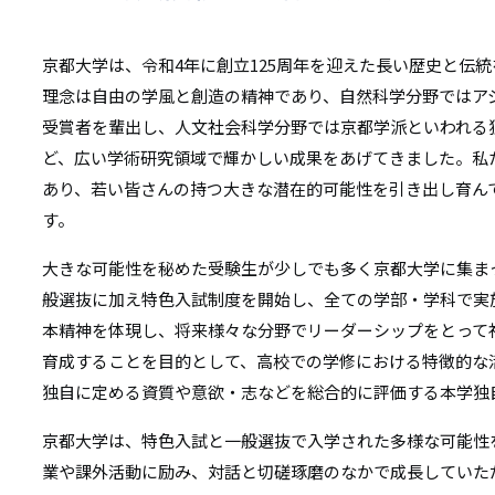
京都大学は、令和4年に創立125周年を迎えた長い歴史と伝
理念は自由の学風と創造の精神であり、自然科学分野ではア
受賞者を輩出し、人文社会科学分野では京都学派といわれる
ど、広い学術研究領域で輝かしい成果をあげてきました。私
あり、若い皆さんの持つ大きな潜在的可能性を引き出し育ん
す。
大きな可能性を秘めた受験生が少しでも多く京都大学に集ま
般選抜に加え特色入試制度を開始し、全ての学部・学科で実
本精神を体現し、将来様々な分野でリーダーシップをとって
育成することを目的として、高校での学修における特徴的な
独自に定める資質や意欲・志などを総合的に評価する本学独
京都大学は、特色入試と一般選抜で入学された多様な可能性
業や課外活動に励み、対話と切磋琢磨のなかで成長していた