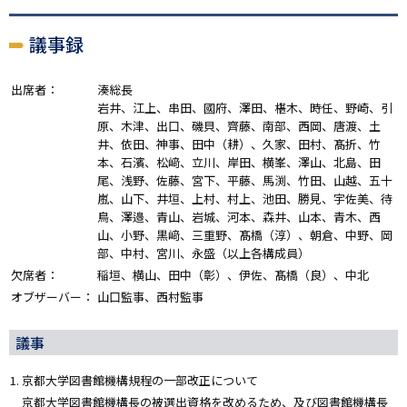
議事録
出席者：
湊総長
岩井、江上、串田、國府、澤田、椹木、時任、野崎、引
原、木津、出口、磯貝、齊藤、南部、西岡、唐渡、土
井、依田、神事、田中（耕）、久家、田村、髙折、竹
本、石濱、松﨑、立川、岸田、横峯、澤山、北島、田
尾、浅野、佐藤、宮下、平藤、馬渕、竹田、山越、五十
嵐、山下、井垣、上村、村上、池田、勝見、宇佐美、待
鳥、澤邉、青山、岩城、河本、森井、山本、青木、西
山、小野、黒﨑、三重野、髙橋（淳）、朝倉、中野、岡
部、中村、宮川、永盛（以上各構成員）
欠席者：
稲垣、横山、田中（彰）、伊佐、髙橋（良）、中北
オブザーバー：
山口監事、西村監事
議事
京都大学図書館機構規程の一部改正について
京都大学図書館機構長の被選出資格を改めるため、及び図書館機構長