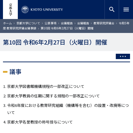
メ
close
サイト内検索
教員検索
イ
search
menu
ン
コ
検索
パ
ホーム
京都大学について
公表事項
会議報告
会議報告
教育研究評議会
令和5年
ン
ン
度 教育研究評議会議事録
第10回 令和6年2月27日（火曜日）開催
く
テ
ず
ン
第10回 令和6年2月27日（火曜日）開催
ツ
に
移
動
議事
京都大学図書館機構規程の一部改正について
京都大学教員の任期に関する規程の一部改正について
令和6年度における教育研究組織（機構等を含む）の設置・改廃等につ
いて
京都大学名誉教授の称号授与について