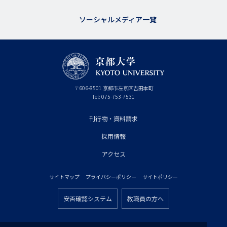
ソーシャルメディア一覧
京
〒
606-8501
京
京都市
左京区吉田本町
都
都
Tel:
075-753-7531
大
府
学
刊行物・資料請求
フ
採用情報
ッ
タ
アクセス
ー
サイトマップ
プライバシーポリシー
サイトポリシー
プ
フ
ラ
安否確認システム
教職員の方へ
ッ
フ
イ
タ
ッ