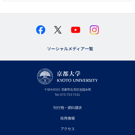
ソーシャルメディア一覧
京
〒
606-8501
京
京都市
左京区吉田本町
都
都
Tel:
075-753-7531
大
府
学
刊行物・資料請求
フ
採用情報
ッ
タ
アクセス