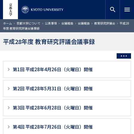
メ
close
サイト内検索
教員検索
イ
search
menu
ン
コ
検索
パ
ホーム
京都大学について
公表事項
会議報告
会議報告
教育研究評議会
平成28
ン
ン
年度 教育研究評議会議事録
く
テ
ず
ン
平成28年度 教育研究評議会議事録
ツ
に
移
動
3
第1回 平成28年4月26日（火曜日）開催
階
層
第2回 平成28年5月31日（火曜日）開催
目
以
第3回 平成28年6月28日（火曜日）開催
降
ペ
第4回 平成28年7月26日（火曜日）開催
ー