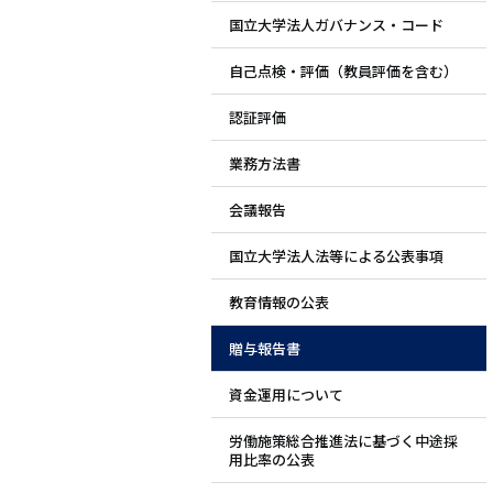
国立大学法人ガバナンス・コード
ド
自己点検・評価（教員評価を含む）
メ
認証評価
ニ
業務方法書
ュ
会議報告
ー
国立大学法人法等による公表事項
教育情報の公表
贈与報告書
資金運用について
労働施策総合推進法に基づく中途採
用比率の公表