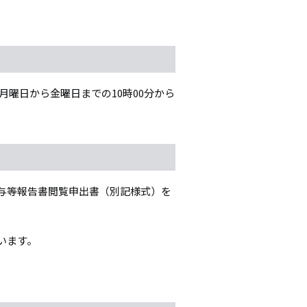
シ
ョ
ン
月曜日から金曜日までの10時00分から
与等報告書閲覧申出書（別記様式）を
います。