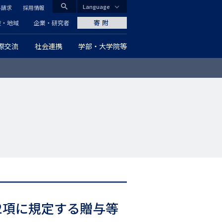
search
Language
料請求
採用情報
CLOSE
寄附
般・地域
企業・研究者
際交流
社会連携
学部・大学院等
グ
ロ
ー
バ
ル
ナ
ビ
ゲ
2項に規定する贈与等
ー