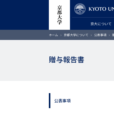
メ
教員検索
イ
ン
京大について
コ
ン
パ
ホーム
京都大学について
公表事項
テ
ン
く
ン
ず
ツ
贈与報告書
に
移
動
公表事項
サ
イ