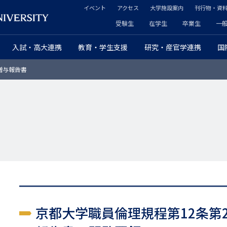
イベント
アクセス
大学施設案内
刊行物・資
ヘ
受験生
在学生
卒業生
一
ヘ
ッ
入試・高大連携
教育・学生支援
研究・産官学連携
国
ッ
ダ
贈与報告書
ダ
ー
ー
セ
プ
カ
ラ
ン
イ
ダ
マ
リ
リ
ー
京都大学職員倫理規程第12条第
ー