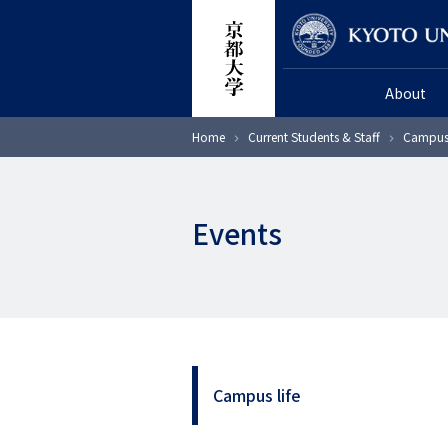
Skip
Researcher
to
main
About
content
Breadcrumb
Home
Current Students & Staff
Campus 
Events
Campus life
サ
イ