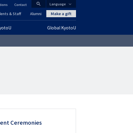
search
Language
tions
Contact
CLOSE
Make a gift
ents & Staff
Alumni
KyotoU
Global KyotoU
グ
ロ
ー
バ
ル
ナ
ビ
ゲ
ment Ceremonies
ー