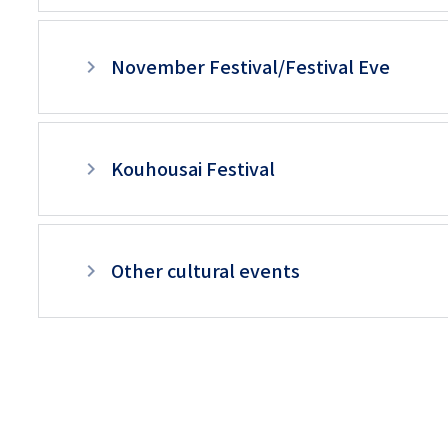
リ
リ
層
ン
November Festival/Festival Eve
ン
目
ク
ク
以
（日
（英
降
本
Kouhousai Festival
語）
ペ
語
ー
以
Other cultural events
ジ
外）
用
メ
ニ