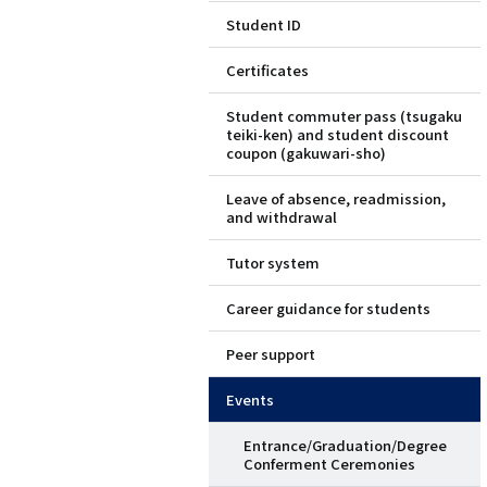
Student ID
ド
Certificates
メ
Student commuter pass (tsugaku
ニ
teiki-ken) and student discount
coupon (gakuwari-sho)
ュ
Leave of absence, readmission,
ー
and withdrawal
（英
Tutor system
語）
Career guidance for students
Peer support
Events
Entrance/Graduation/Degree
Conferment Ceremonies