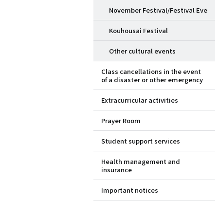
November Festival/Festival Eve
Kouhousai Festival
Other cultural events
Class cancellations in the event
of a disaster or other emergency
Extracurricular activities
Prayer Room
Student support services
Health management and
insurance
Important notices