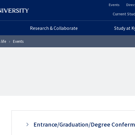
Events
Direc
ヘ
Current Stud
ヘ
ッ
Research & Collaborate
Study at 
ッ
ダ
life
Events
ダ
ー
ー
セ
プ
カ
ラ
ン
イ
ダ
マ
リ
リ
3
ー
Entrance/Graduation/Degree Confer
ー
階