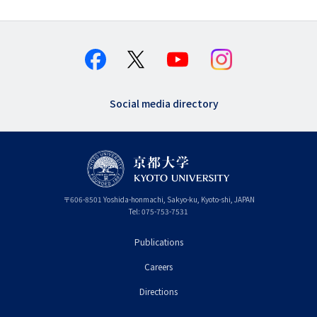
ジ
用
メ
ニ
ュ
Social media directory
ー
（英
語）
〒
606-8501
Yoshida-honmachi, Sakyo-ku
,
Kyoto-shi
,
Kyoto
JAPAN
Tel:
075-753-7531
Publications
フ
Careers
ッ
タ
Directions
ー