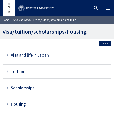
Skip
close
Site search
Researcher
to
search
menu
main
content
Search
Breadcrumb
Home
Study at KyotoU
Visa/tuition/scholarships/housing
Visa/tuition/scholarships/housing
3
Visa and life in Japan
階
層
Tuition
目
以
Scholarships
降
ペ
Housing
ー