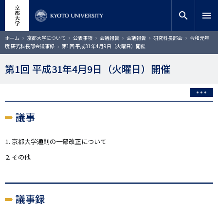
メ
close
サイト内検索
教員検索
イ
search
menu
ン
コ
検索
パ
ホーム
京都大学について
公表事項
会議報告
会議報告
研究科長部会
令和元年
ン
ン
度 研究科長部会議事録
第1回 平成31年4月9日（火曜日）開催
く
テ
ず
ン
第1回 平成31年4月9日（火曜日）開催
ツ
に
移
動
議事
京都大学通則の一部改正について
その他
議事録