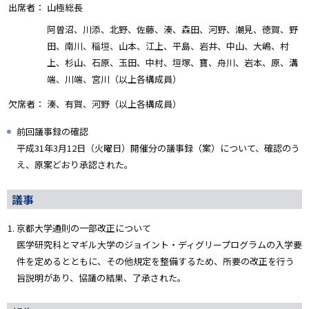
出席者：
山極総長
阿曽沼、川添、北野、佐藤、湊、森田、河野、潮見、徳賀、野
田、南川、稲垣、山本、江上、平島、岩井、中山、大嶋、村
上、杉山、石原、玉田、中村、垣塚、寶、舟川、岩本、原、溝
端、川端、宮川（以上各構成員）
欠席者：
湊、有賀、河野（以上各構成員）
前回議事録の確認
平成31年3月12日（火曜日）開催分の議事録（案）について、確認のう
え、原案どおり承認された。
議事
京都大学通則の一部改正について
医学研究科とマギル大学のジョイント・ディグリープログラムの入学要
件を定めるとともに、その他規定を整備するため、所要の改正を行う
旨説明があり、協議の結果、了承された。