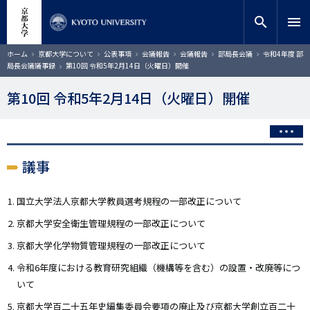
メ
close
サイト内検索
教員検索
イ
search
menu
ン
コ
検索
パ
ホーム
京都大学について
公表事項
会議報告
会議報告
部局長会議
令和4年度 部
ン
ン
局長会議議事録
第10回 令和5年2月14日（火曜日）開催
く
テ
ず
ン
第10回 令和5年2月14日（火曜日）開催
ツ
に
移
動
議事
国立大学法人京都大学教員選考規程の一部改正について
京都大学安全衛生管理規程の一部改正について
京都大学化学物質管理規程の一部改正について
令和6年度における教育研究組織（機構等を含む）の設置・改廃等につ
いて
京都大学百二十五年史編集委員会要項の廃止及び京都大学創立百二十