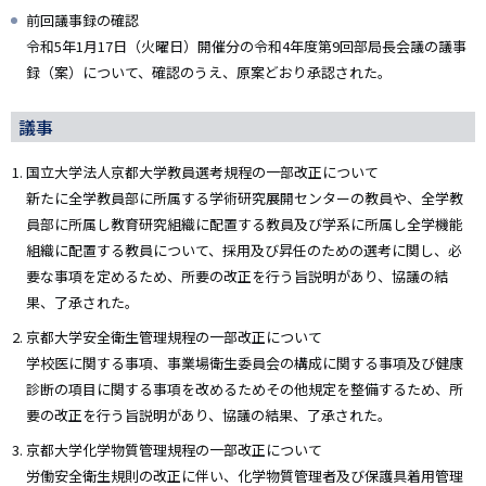
前回議事録の確認
令和5年1月17日（火曜日）開催分の令和4年度第9回部局長会議の議事
録（案）について、確認のうえ、原案どおり承認された。
議事
国立大学法人京都大学教員選考規程の一部改正について
新たに全学教員部に所属する学術研究展開センターの教員や、全学教
員部に所属し教育研究組織に配置する教員及び学系に所属し全学機能
組織に配置する教員について、採用及び昇任のための選考に関し、必
要な事項を定めるため、所要の改正を行う旨説明があり、協議の結
果、了承された。
京都大学安全衛生管理規程の一部改正について
学校医に関する事項、事業場衛生委員会の構成に関する事項及び健康
診断の項目に関する事項を改めるためその他規定を整備するため、所
要の改正を行う旨説明があり、協議の結果、了承された。
京都大学化学物質管理規程の一部改正について
労働安全衛生規則の改正に伴い、化学物質管理者及び保護具着用管理