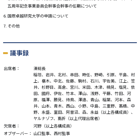
五周年記念事業委員会幹事会幹事の任期について
国際卓越研究大学の申請について
その他
議事録
出席者：
湊総長
稲垣、岩井、北村、串田、時任、野崎、引原、平島、村
上、椹木、中北、佐藤、駒村、石川、宇佐美、江上、笠
井、杉野目、高倉、宮川、米田、木津、楠見、塩見、依
田、國府、伊佐、竹本、澤山、浅野、平藤、竹田、河
原、福澤、勝見、待鳥、澤邉、青山、稲葉、河本、森
井、山本、青木、西山、小野、中島、三重野、髙橋、中
野、永盛、室田、阿曽沼、森、永益（以上各構成員）、
ヤルナゾフ、髙折（以上代理出席者）
欠席者：
河野（以上各構成員）
オブザーバー：
山口監事、西村監事