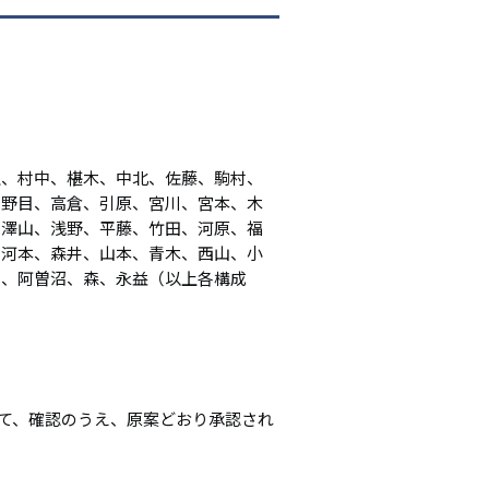
上、村中、椹木、中北、佐藤、駒村、
杉野目、高倉、引原、宮川、宮本、木
、澤山、浅野、平藤、竹田、河原、福
、河本、森井、山本、青木、西山、小
田、阿曽沼、森、永益（以上各構成
いて、確認のうえ、原案どおり承認され