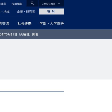
search
Language
料請求
採用情報
CLOSE
寄附
般・地域
企業・研究者
際交流
社会連携
学部・大学院等
グ
和4年5月17日（火曜日）開催
ロ
ー
バ
ル
ナ
ビ
ゲ
ー