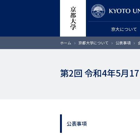
メ
教員検索
イ
ン
京大について
コ
ン
パ
ホーム
京都大学について
公表事項
テ
ン
く
ン
ず
ツ
第2回 令和4年5月
に
移
動
公表事項
サ
イ