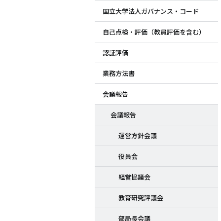
国立大学法人ガバナンス・コード
ド
自己点検・評価（教員評価を含む）
メ
認証評価
ニ
業務方法書
ュ
会議報告
ー
会議報告
運営方針会議
役員会
経営協議会
教育研究評議会
部局長会議