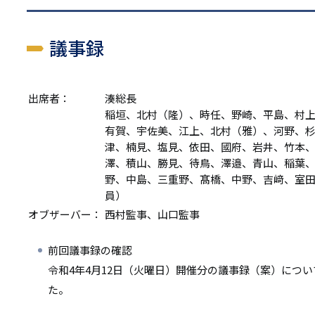
議事録
出席者：
湊総長
稲垣、北村（隆）、時任、野崎、平島、村
有賀、宇佐美、江上、北村（雅）、河野、
津、楠見、塩見、依田、國府、岩井、竹本
澤、積山、勝見、待鳥、澤邉、青山、稲葉
野、中島、三重野、髙橋、中野、吉﨑、室
員）
オブザーバー：
西村監事、山口監事
前回議事録の確認
令和4年4月12日（火曜日）開催分の議事録（案）につ
た。