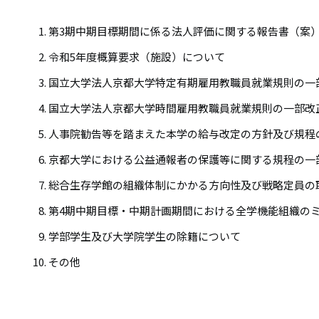
リ
リ
ン
第3期中期目標期間に係る法人評価に関する報告書（案
ン
ク
令和5年度概算要求（施設）について
ク
国立大学法人京都大学特定有期雇用教職員就業規則の一
国立大学法人京都大学時間雇用教職員就業規則の一部改
人事院勧告等を踏まえた本学の給与改定の方針及び規程
京都大学における公益通報者の保護等に関する規程の一
総合生存学館の組織体制にかかる方向性及び戦略定員の
第4期中期目標・中期計画期間における全学機能組織の
学部学生及び大学院学生の除籍について
その他