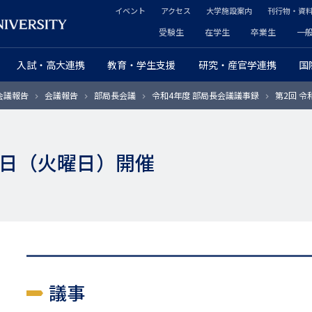
イベント
アクセス
大学施設案内
刊行物・資
ヘ
受験生
在学生
卒業生
一
ヘ
ッ
入試・高大連携
教育・学生支援
研究・産官学連携
国
ッ
ダ
会議報告
会議報告
部局長会議
令和4年度 部局長会議議事録
第2回 令
ダ
ー
ー
セ
17日（火曜日）開催
プ
カ
ラ
ン
イ
ダ
マ
リ
リ
ー
議事
ー