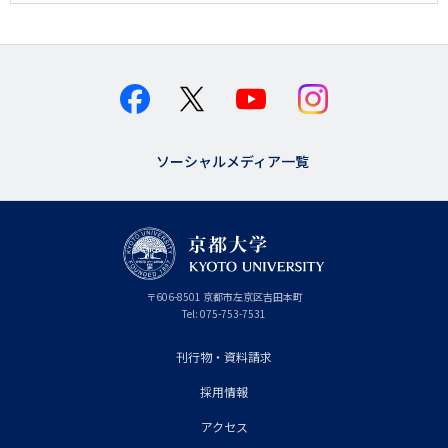
ソーシャルメディア一覧
京
〒
606-8501
京
京都市
左京区吉田本町
都
都
Tel:
075-753-7531
大
府
学
刊行物・資料請求
フ
採用情報
ッ
タ
アクセス