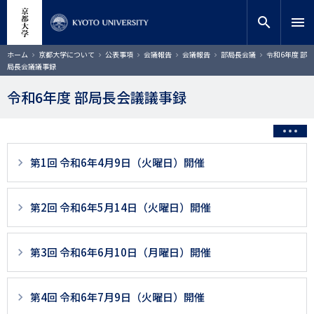
メ
close
サイト内検索
教員検索
イ
search
menu
ン
コ
検索
パ
ホーム
京都大学について
公表事項
会議報告
会議報告
部局長会議
令和6年度 部
ン
ン
局長会議議事録
く
テ
ず
ン
令和6年度 部局長会議議事録
ツ
に
移
動
3
第1回 令和6年4月9日（火曜日）開催
階
層
第2回 令和6年5月14日（火曜日）開催
目
以
第3回 令和6年6月10日（月曜日）開催
降
ペ
第4回 令和6年7月9日（火曜日）開催
ー