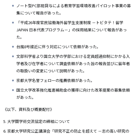
ノート型PC部局貸与による教育学習環境改善パイロット事業の募
集について報告があった。
「平成26年度官民協働海外留学生支援制度 －トビタテ！留学
JAPAN 日本代表プログラム－」の採用結果について報告があっ
た。
台風8号接近に伴う対応について依頼があった。
文部科学省より国立大学の学部における定員超過抑制にかかる入
学者及び在学者について調査依頼があった旨の報告並びに留年者
の取扱いの変更について説明があった。
京都大学名誉フェローの推薦依頼があった。
国立大学改革強化推進補助金の獲得に向けた改革提案の募集依頼
があった。
《以下、資料及び概要配付》
大学間学術交流協定の締結について
京都大学研究公正講演会「研究不正の防止を超えて －志の高い研究の