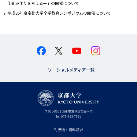
仕組み作りを考えるー」の開催について
平成26年度京都大学全学教育シンポジウムの開催について
ソーシャルメディア一覧
京
〒
606-8501
京
京都市
左京区吉田本町
都
都
Tel:
075-753-7531
大
府
学
刊行物・資料請求
フ