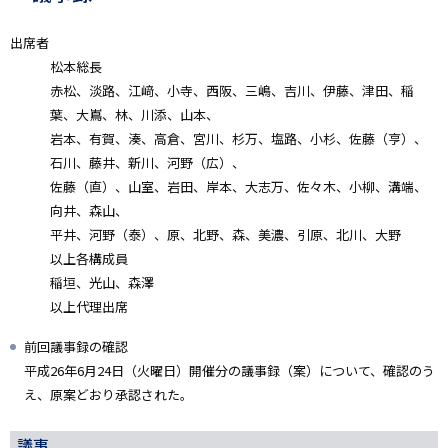
出席者
松本総長
赤松、淡路、江﨑、小寺、西阪、三嶋、吉川、伊藤、津田、稲
葉、大嶌、林、川添、山本、
岩本、有賀、湊、高倉、宮川、杉万、塩路、小杉、佐藤（亨）、
石川、藤井、新川、河野（広）、
佐藤（直）、山室、岩田、岸本、大志万、佐々木、小柳、溝端、
向井、森山、
平井、河野（泰）、原、北野、森、美濃、引原、北川、大野
以上各構成員
稲垣、光山、森澤
以上代理出席
前回議事録の確認
平成26年6月24日（火曜日）開催分の議事録（案）について、確認のう
え、原案どおり承認された。
議事