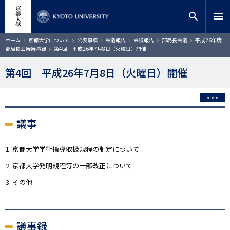
メ
close
サイト内検索
教員検索
イ
search
menu
ン
コ
検索
パ
ホーム
京都大学について
公表事項
会議報告
会議報告
部局長会議
平成26年度
ン
ン
部局長会議議事録
第4回 平成26年7月8日（火曜日）開催
く
テ
ず
ン
第4回 平成26年7月8日（火曜日）開催
ツ
に
移
動
議事
京都大学学術指導取扱規程の制定について
京都大学発明規程等の一部改正について
その他
議事録