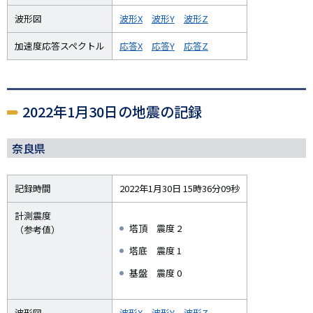
波形図
波形X
波形Y
波形Z
加速度応答スペクトル
応答X
応答Y
応答Z
2022年1月30日の地震の記録
奈良県
記録時間
2022年1月30日 15時36分09秒
計測震度
塔頂 震度 2
（参考値）
塔底 震度 1
基盤 震度 0
波形図
波形X
波形Y
波形Z