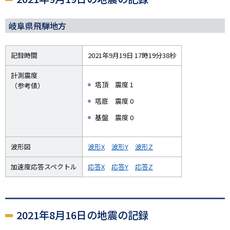
岐阜県飛騨地方
記録時間
2021年9月19日 17時19分38秒
計測震度
塔頂 震度 1
（参考値）
塔底 震度 0
基盤 震度 0
波形図
波形X
波形Y
波形Z
加速度応答スペクトル
応答X
応答Y
応答Z
2021年8月16日の地震の記録