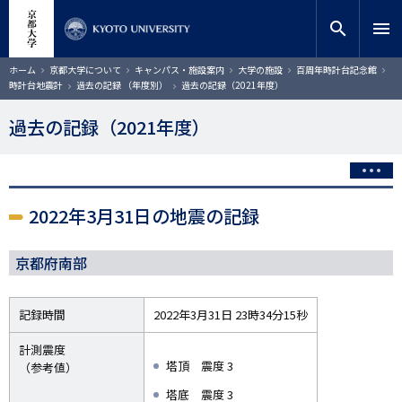
メ
close
サイト内検索
教員検索
イ
search
menu
ン
コ
検索
パ
ホーム
京都大学について
キャンパス・施設案内
大学の施設
百周年時計台記念館
ン
ン
時計台地震計
過去の記録 （年度別）
過去の記録（2021年度）
く
テ
ず
ン
過去の記録（2021年度）
ツ
に
移
動
2022年3月31日の地震の記録
京都府南部
記録時間
2022年3月31日 23時34分15秒
計測震度
塔頂 震度 3
（参考値）
塔底 震度 3