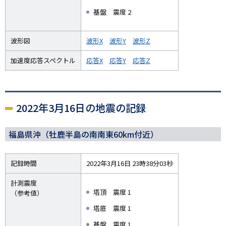
基盤 震度 2
波形図
波形X
波形Y
波形Z
加速度応答スペクトル
応答X
応答Y
応答Z
2022年3月16日の地震の記録
福島県沖（牡鹿半島の南南東60km付近）
記録時間
2022年3月16日 23時38分03秒
計測震度
塔頂 震度 1
（参考値）
塔底 震度 1
基盤 震度 1