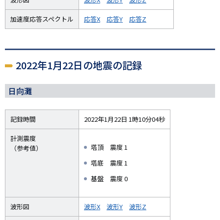
加速度応答スペクトル
応答X
応答Y
応答Z
2022年1月22日の地震の記録
日向灘
記録時間
2022年1月22日 1時10分04秒
計測震度
塔頂 震度 1
（参考値）
塔底 震度 1
基盤 震度 0
波形図
波形X
波形Y
波形Z