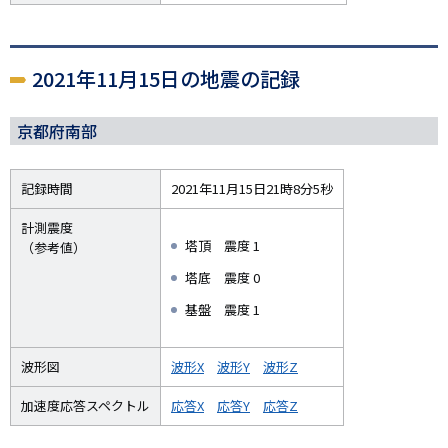
2021年11月15日の地震の記録
京都府南部
記録時間
2021年11月15日21時8分5秒
計測震度
塔頂 震度 1
（参考値）
塔底 震度 0
基盤 震度 1
波形図
波形X
波形Y
波形Z
加速度応答スペクトル
応答X
応答Y
応答Z