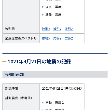
塔底 震度 1
基盤 震度 1
波形図
波形X
波形Y
波形Z
加速度応答スペクトル
応答X
応答Y
応答Z
2021年4月21日の地震の記録
京都府南部
記録時間
2021年4月21日4時43分39秒
計測震度（参考値）
塔頂 震度 1