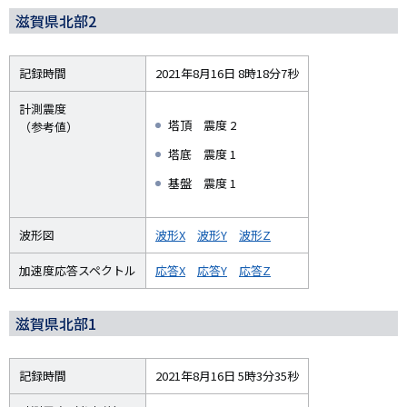
滋賀県北部2
記録時間
2021年8月16日 8時18分7秒
計測震度
塔頂 震度 2
（参考値）
塔底 震度 1
基盤 震度 1
波形図
波形X
波形Y
波形Z
加速度応答スペクトル
応答X
応答Y
応答Z
滋賀県北部1
記録時間
2021年8月16日 5時3分35秒