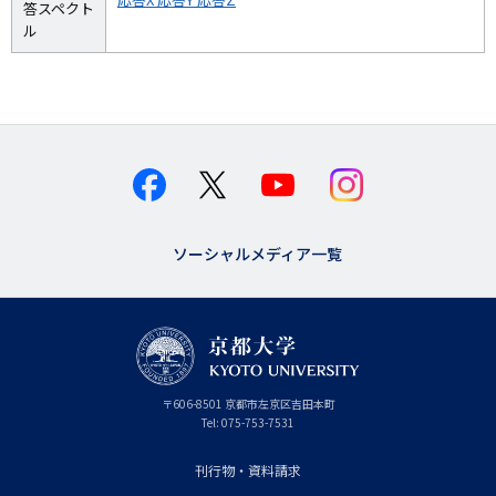
答スペクト
ル
ソーシャルメディア一覧
京
〒
606-8501
京
京都市
左京区吉田本町
都
都
Tel:
075-753-7531
大
府
学
刊行物・資料請求
フ