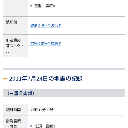
基盤 震度0
波形図
波形X
波形Y
波形Z
加速度応
応答X
応答Y
応答Z
答スペクト
ル
2011年7月24日の地震の記録
（三重県南部）
記録時間
23時32分33秒
計測震度
塔頂 震度2
（参考