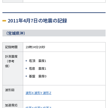
2011年4月7日の地震の記録
（宮城県沖）
記録時間
23時34分20秒
計測震度
塔頂 震度1
（参考
値）
塔底 震度1
基盤 震度0
波形図
波形X
波形Y
波形Z
加速度応
応答X
応答Y
応答Z