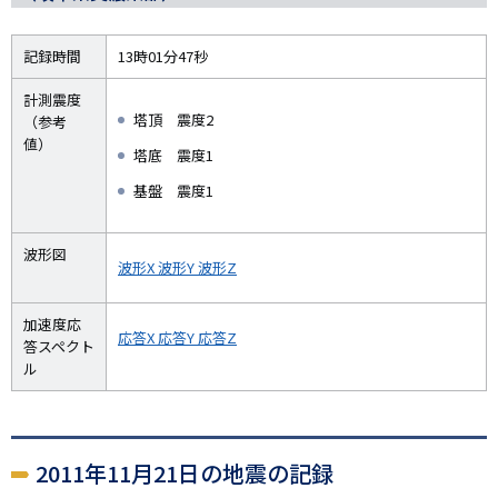
記録時間
13時01分47秒
計測震度
塔頂 震度2
（参考
値）
塔底 震度1
基盤 震度1
波形図
波形X
波形Y
波形Z
加速度応
応答X
応答Y
応答Z
答スペクト
ル
2011年11月21日の地震の記録