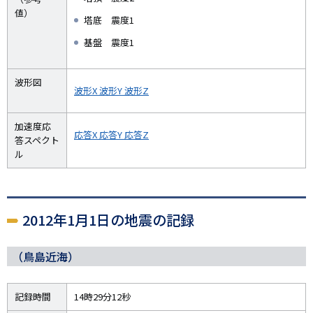
値）
塔底 震度1
基盤 震度1
波形図
波形X
波形Y
波形Z
加速度応
応答X
応答Y
応答Z
答スペクト
ル
2012年1月1日の地震の記録
（鳥島近海）
記録時間
14時29分12秒