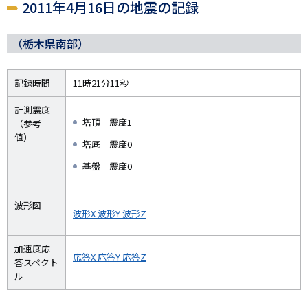
2011年4月16日の地震の記録
（栃木県南部）
記録時間
11時21分11秒
計測震度
塔頂 震度1
（参考
値）
塔底 震度0
基盤 震度0
波形図
波形X
波形Y
波形Z
加速度応
応答X
応答Y
応答Z
答スペクト
ル