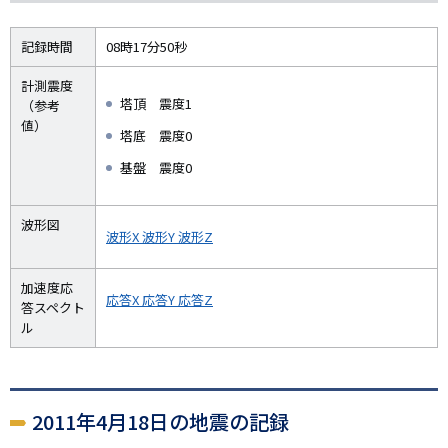
記録時間
08時17分50秒
計測震度
塔頂 震度1
（参考
値）
塔底 震度0
基盤 震度0
波形図
波形X
波形Y
波形Z
加速度応
応答X
応答Y
応答Z
答スペクト
ル
2011年4月18日の地震の記録