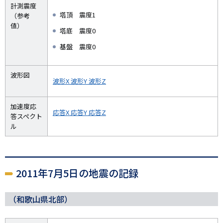
計測震度
塔頂 震度1
（参考
値）
塔底 震度0
基盤 震度0
波形図
波形X
波形Y
波形Z
加速度応
応答X
応答Y
応答Z
答スペクト
ル
2011年7月5日の地震の記録
（和歌山県北部）