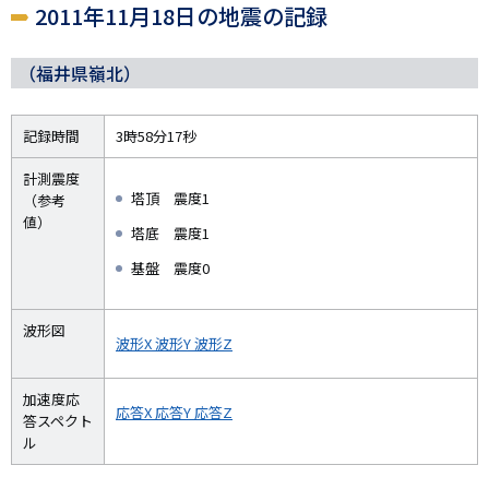
2011年11月18日の地震の記録
（福井県嶺北）
記録時間
3時58分17秒
計測震度
塔頂 震度1
（参考
値）
塔底 震度1
基盤 震度0
波形図
波形X
波形Y
波形Z
加速度応
応答X
応答Y
応答Z
答スペクト
ル