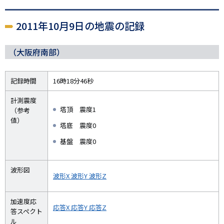
2011年10月9日の地震の記録
（大阪府南部）
記録時間
16時18分46秒
計測震度
塔頂 震度1
（参考
値）
塔底 震度0
基盤 震度0
波形図
波形X
波形Y
波形Z
加速度応
応答X
応答Y
応答Z
答スペクト
ル