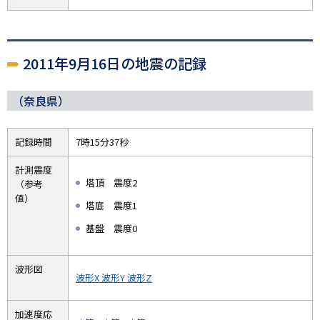
2011年9月16日の地震の記録
（奈良県）
記録時間
7時15分37秒
計測震度
塔頂 震度2
（参考
値）
塔底 震度1
基盤 震度0
波形図
波形X
波形Y
波形Z
加速度応