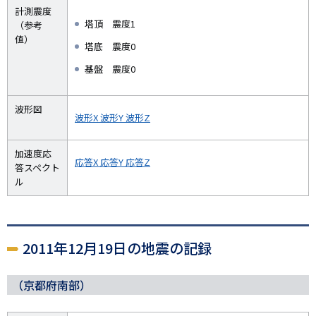
計測震度
塔頂 震度1
（参考
値）
塔底 震度0
基盤 震度0
波形図
波形X
波形Y
波形Z
加速度応
応答X
応答Y
応答Z
答スペクト
ル
2011年12月19日の地震の記録
（京都府南部）