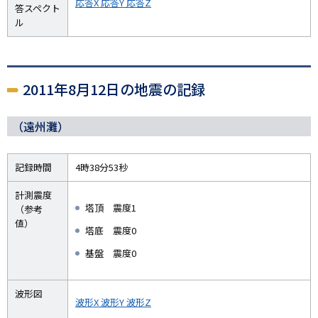
応答X
応答Y
応答Z
答スペクト
ル
2011年8月12日の地震の記録
（遠州灘）
記録時間
4時38分53秒
計測震度
塔頂 震度1
（参考
値）
塔底 震度0
基盤 震度0
波形図
波形X
波形Y
波形Z