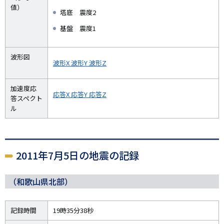
値）
塔底 震度2
基盤 震度1
波形図
波形X
波形Y
波形Z
加速度応
応答X
応答Y
応答Z
答スペクト
ル
2011年7月5日の地震の記録
（和歌山県北部）
記録時間
19時35分38秒