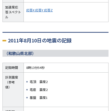
加速度応
応答X
応答Y
応答Z
答スペクト
ル
2011年8月10日の地震の記録
（和歌山県北部）
記録時間
8時13分54秒
計測震度
塔頂 震度2
（参考
値）
塔底 震度2
基盤 震度1