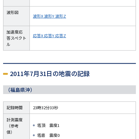
波形図
波形X
波形Y
波形Z
加速度応
応答X
応答Y
応答Z
答スペクト
ル
2011年7月31日の地震の記録
（福島県沖）
記録時間
23時32分33秒
計測震度
塔頂 震度1
（参考
値）
塔底 震度0