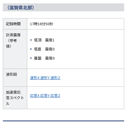
（滋賀県北部）
記録時間
17時16分50秒
計測震度
塔頂 震度1
（参考
値）
塔底 震度0
基盤 震度0
波形図
波形X
波形Y
波形Z
加速度応
応答X
応答Y
応答Z
答スペクト
ル