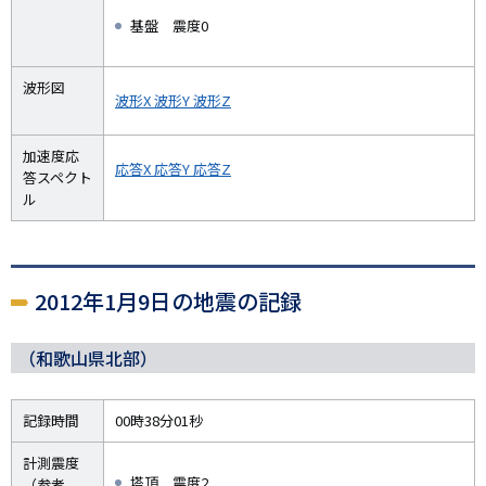
基盤 震度0
波形図
波形X
波形Y
波形Z
加速度応
応答X
応答Y
応答Z
答スペクト
ル
2012年1月9日の地震の記録
（和歌山県北部）
記録時間
00時38分01秒
計測震度
塔頂 震度2
（参考