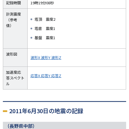
記録時間
19時19分08秒
計測震度
塔頂 震度2
（参考
値）
塔底 震度1
基盤 震度1
波形図
波形X
波形Y
波形Z
加速度応
応答X
応答Y
応答Z
答スペクト
ル
2011年6月30日の地震の記録
（長野県中部）