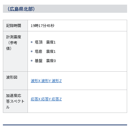
（広島県北部）
記録時間
19時17分45秒
計測震度
塔頂 震度1
（参考
値）
塔底 震度1
基盤 震度0
波形図
波形X
波形Y
波形Z
加速度応
応答X
応答Y
応答Z
答スペクト
ル