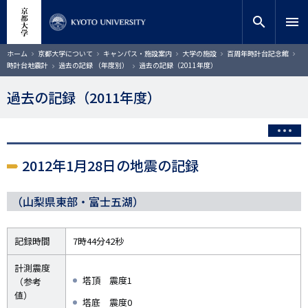
メ
close
サイト内検索
教員検索
イ
search
menu
ン
コ
検索
パ
ホーム
京都大学について
キャンパス・施設案内
大学の施設
百周年時計台記念館
ン
ン
時計台地震計
過去の記録 （年度別）
過去の記録（2011年度）
く
テ
ず
ン
過去の記録（2011年度）
ツ
に
移
動
2012年1月28日の地震の記録
（山梨県東部・富士五湖）
記録時間
7時44分42秒
計測震度
塔頂 震度1
（参考
値）
塔底 震度0