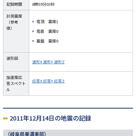
記録時間
8時59分03秒
計測震度
塔頂 震度1
（参考
値）
塔底 震度0
基盤 震度0
波形図
波形X
波形Y
波形Z
加速度応
応答X
応答Y
応答Z
答スペクト
ル
2011年12月14日の地震の記録
（岐阜県美濃東部）