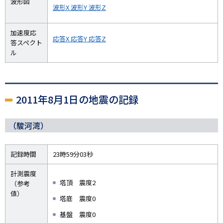
波形図
波形X
波形Y
波形Z
加速度応
応答X
応答Y
応答Z
答スペクト
ル
2011年8月1日の地震の記録
（駿河湾）
記録時間
23時59分03秒
計測震度
塔頂 震度2
（参考
値）
塔底 震度0
基盤 震度0