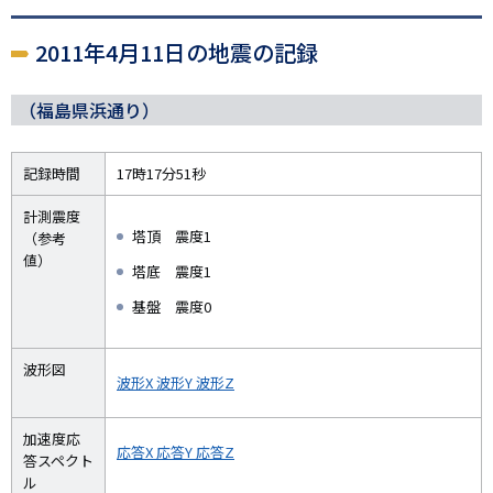
2011年4月11日の地震の記録
（福島県浜通り）
記録時間
17時17分51秒
計測震度
塔頂 震度1
（参考
値）
塔底 震度1
基盤 震度0
波形図
波形X
波形Y
波形Z
加速度応
応答X
応答Y
応答Z
答スペクト
ル