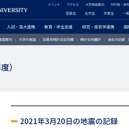
イベント
アクセス
大学施設案内
刊行物・資
ヘ
受験生
在学生
卒業生
一
ヘ
ッ
入試・高大連携
教育・学生支援
研究・産官学連携
国
ッ
ダ
施設案内
大学の施設
百周年時計台記念館
時計台地震計
過去の記録 
ダ
ー
ー
セ
年度）
プ
カ
ラ
ン
イ
ダ
マ
リ
リ
ー
2021年3月20日の地震の記録
ー