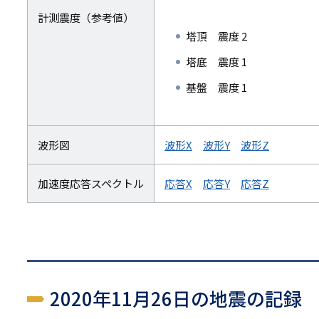
計測震度（参考値）
塔頂 震度 2
塔底 震度 1
基盤 震度 1
波形図
波形X
波形Y
波形Z
加速度応答スペクトル
応答X
応答Y
応答Z
2020年11月26日の地震の記録