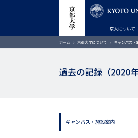
メ
教員検索
イ
ン
京大について
コ
ン
パ
ホーム
京都大学について
キャンパス・
テ
ン
く
ン
ず
ツ
過去の記録（2020
に
移
動
キャンパス・施設案内
サ
イ