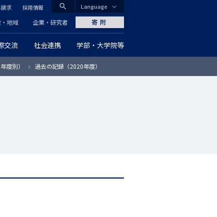
search
Language
料請求
採用情報
CLOSE
寄附
般・地域
企業・研究者
際交流
社会連携
学部・大学院等
グ
（年度別）
過去の記録（2020年度）
ロ
ー
バ
ル
ナ
ビ
ゲ
ー