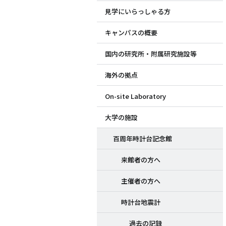
見学にいらっしゃる方
ド
キャンパスの概要
メ
国内の研究所・附属研究施設等
ニ
海外の拠点
ュ
On-site Laboratory
ー
大学の施設
百周年時計台記念館
来館者の方へ
主催者の方へ
時計台地震計
過去の記録