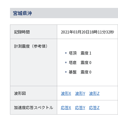
リ
リ
ン
宮城県沖
ン
ク
ク
記録時間
2021年03月20日18時11分32秒
計測震度（参考値）
塔頂 震度 1
塔底 震度 0
基盤 震度 0
波形図
波形X
波形Y
波形Z
加速度応答スペクトル
応答X
応答Y
応答Z