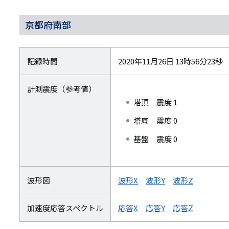
京都府南部
記録時間
2020年11月26日 13時56分23秒
計測震度（参考値）
塔頂 震度 1
塔底 震度 0
基盤 震度 0
波形図
波形X
波形Y
波形Z
加速度応答スペクトル
応答X
応答Y
応答Z