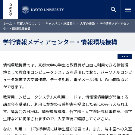
メ
close
サイト内検索
教員検索
イ
search
menu
ン
コ
検索
パ
ホーム
京都大学について
キャンパス・施設案内
大学の施設
学術情報メディアセン
ン
ン
ター・情報環境機構
く
テ
ず
ン
学術情報メディアセンター・情報環境機構
ツ
に
移
動
情報環境機構では、京都大学の学生と教職員が自由に利用できる情報環
境として教育用コンピュータシステムを運用しており、パーソナルコンピ
ュータ端末での文書作成、データ処理、電子メール利用、Web閲覧など
ができます。
教育用コンピュータシステムの利用コードは、情報環境機構が開催する
講習会を受講し、利用にかかわる誓約書を提出した者にのみ与えられま
す。講習会の日程は、情報環境機構、各学部・大学院研究科事務室、留学
生課などに掲示されますので、入学直後に確認してください。
なお、利用コード取得手続には学生証が必要です。また、端末室への入室