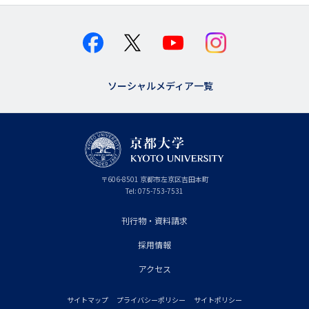
ソーシャルメディア一覧
京
〒
606-8501
京
京都市
左京区吉田本町
都
都
Tel:
075-753-7531
大
府
学
刊行物・資料請求
フ
採用情報
ッ
タ
アクセス
ー
サイトマップ
プライバシーポリシー
サイトポリシー