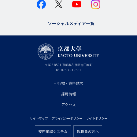
ソーシャルメディア一覧
京
〒
606-8501
京
京都市
左京区吉田本町
都
都
Tel:
075-753-7531
大
府
学
刊行物・資料請求
フ
採用情報
ッ
タ
アクセス
ー
サイトマップ
プライバシーポリシー
サイトポリシー
プ
フ
ラ
安否確認システム
教職員の方へ
ッ
フ