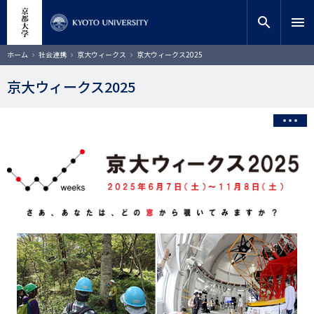
メ
close
サイト内検索
教員検索
イ
search
menu
ン
コ
検索
パ
ホーム
社会連携
京大ウィークス
京大ウィークス2025
ン
ン
く
テ
ず
京大ウィークス2025
ン
ツ
に
移
動