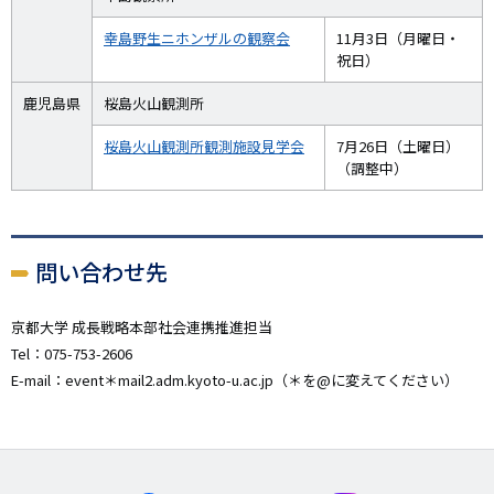
幸島野生ニホンザルの観察会
11月3日（月曜日・
祝日）
鹿児島県
桜島火山観測所
桜島火山観測所観測施設見学会
7月26日（土曜日）
（調整中）
問い合わせ先
京都大学 成長戦略本部社会連携推進担当
Tel：075-753-2606
E-mail：event＊mail2.adm.kyoto-u.ac.jp（＊を@に変えてください）