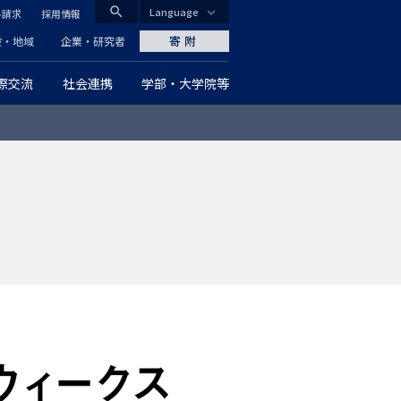
search
Language
料請求
採用情報
CLOSE
寄附
般・地域
企業・研究者
際交流
社会連携
学部・大学院等
グ
ロ
ー
バ
ル
ナ
ビ
ゲ
ー