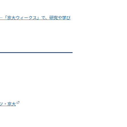
―「京大ウィークス」で、研究や学び
ッツ・京大