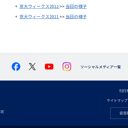
京大ウィークス2012
>>
当日の様子
京大ウィークス2011
>>
当日の様子
ソーシャルメディア一覧
刊行
フ
サイトマップ
フ
ッ
本町
安否
フ
ッ
タ