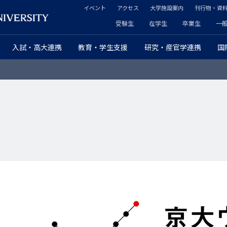
イベント
アクセス
大学施設案内
刊行物・資
ヘ
受験生
在学生
卒業生
一
ヘ
ッ
入試・高大連携
教育・学生支援
研究・産官学連携
国
ッ
ダ
ダ
ー
ー
セ
プ
カ
ラ
ン
イ
ダ
マ
リ
リ
ー
ー