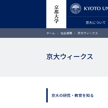
メ
教員検索
イ
ン
京大について
コ
ン
パ
ホーム
社会連携
京大ウィークス
テ
ン
く
ン
ず
ツ
京大ウィークス
に
移
動
京大の研究・教育を知る
サ
イ