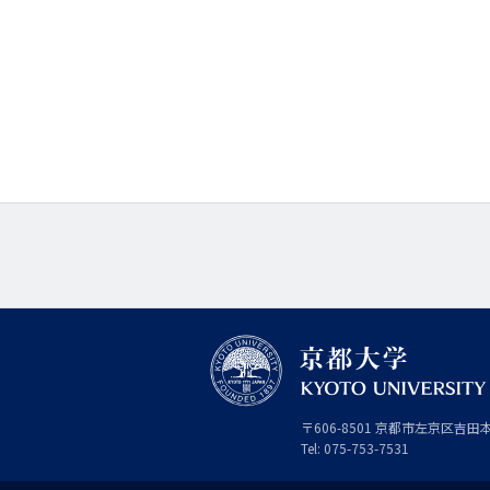
京
〒
606-8501
京
京都市
左京区吉田
都
都
Tel:
075-753-7531
大
府
学