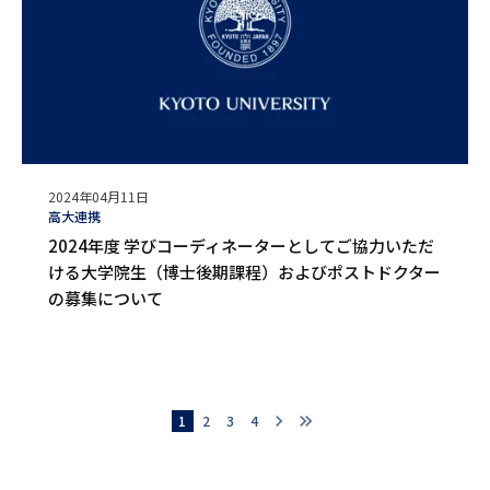
公
2024年04月11日
開
タ
高大連携
日
グ
2024年度 学びコーディネーターとしてご協力いただ
ける大学院生（博士後期課程）およびポストドクター
の募集について
chevron_right
chevron_right
chevron_right
カレントページ
1
ページ
2
ページ
3
ページ
4
次ページ
ペ
ー