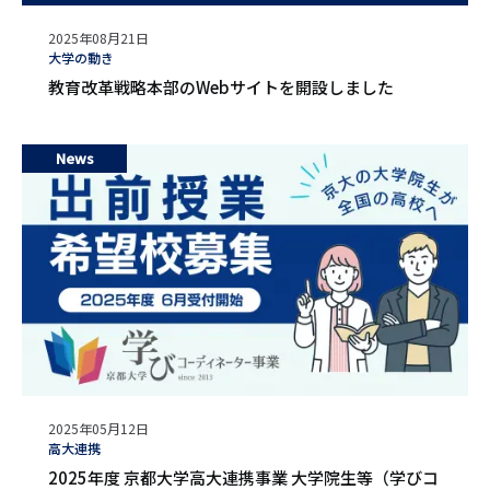
公
2025年08月21日
開
タ
大学の動き
日
グ
教育改革戦略本部のWebサイトを開設しました
News
公
2025年05月12日
開
タ
高大連携
日
グ
2025年度 京都大学高大連携事業 大学院生等（学びコ