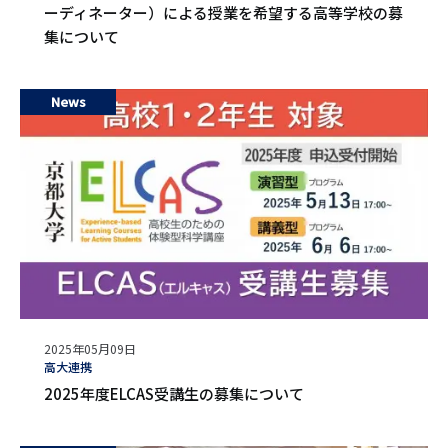
ーディネーター）による授業を希望する高等学校の募
集について
News
公
2025年05月09日
開
タ
高大連携
日
グ
2025年度ELCAS受講生の募集について