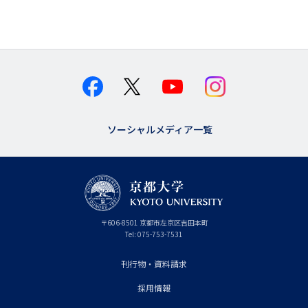
ジ
送
り
ソーシャルメディア一覧
京
〒
606-8501
京
京都市
左京区吉田本町
都
都
Tel:
075-753-7531
大
府
学
刊行物・資料請求
フ
採用情報
ッ