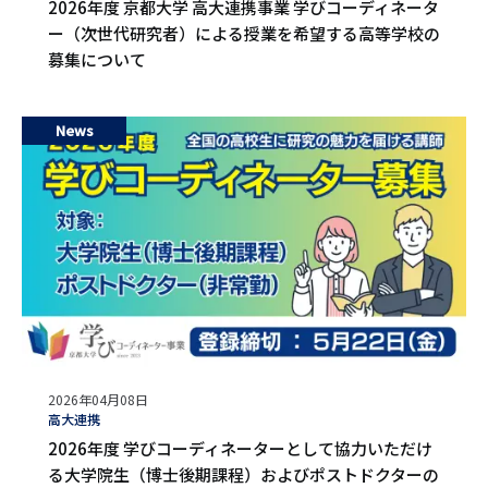
2026年度 京都大学 高大連携事業 学びコーディネータ
ー（次世代研究者）による授業を希望する高等学校の
募集について
News
公
2026年04月08日
開
タ
高大連携
日
グ
2026年度 学びコーディネーターとして協力いただけ
る大学院生（博士後期課程）およびポストドクターの