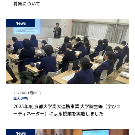
募集について
News
公
2026年01月09日
開
タ
高大連携
日
グ
2025年度 京都大学高大連携事業 大学院生等（学びコ
ーディネーター）による授業を実施しました
News