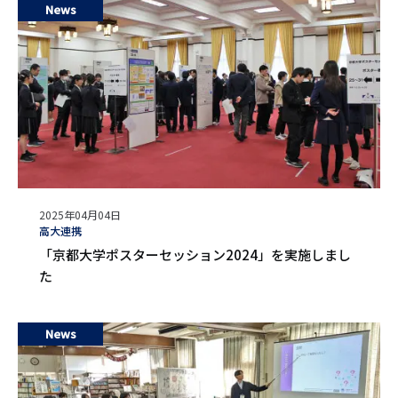
News
公
2025年04月04日
開
タ
高大連携
日
グ
「京都大学ポスターセッション2024」を実施しまし
た
News