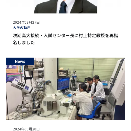
公
2024年09月27日
開
タ
大学の動き
日
グ
次期高大接続・入試センター長に村上特定教授を再指
名しました
News
公
2024年09月20日