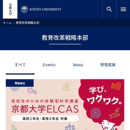
メ
close
サイト内検索
教員検索
イ
search
menu
ン
コ
検索
パ
ホーム
教育改革戦略本部
ン
ン
く
テ
ず
教育改革戦略本部
ン
ツ
に
移
動
すべて
Events
News
研究成果
News