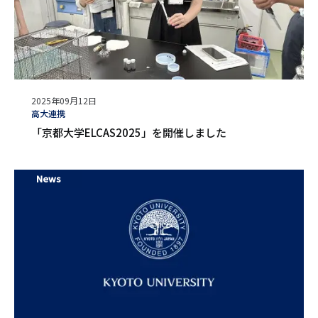
公
2025年09月12日
開
タ
高大連携
日
グ
「京都大学ELCAS2025」を開催しました
News