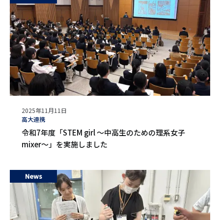
公
2025年11月11日
開
タ
高大連携
日
グ
令和7年度「STEM girl ～中高生のための理系女子
mixer～」を実施しました
News