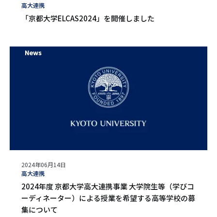
開
タ
高大連携
日
グ
「京都大学ELCAS2024」を開催しました
News
公
2024年06月14日
開
タ
高大連携
日
グ
2024年度 京都大学高大連携事業 大学院生等（学びコ
ーディネーター）による授業を希望する高等学校の募
集について