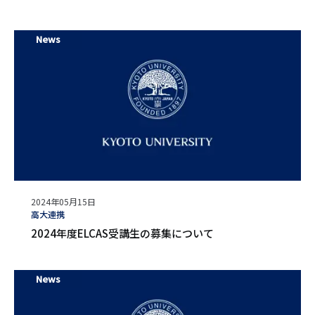
News
公
2024年05月15日
開
タ
高大連携
日
グ
2024年度ELCAS受講生の募集について
News