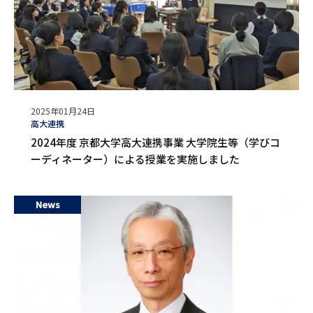
公
2025年01月24日
開
タ
高大連携
日
グ
2024年度 京都大学高大連携事業 大学院生等（学びコ
ーディネーター）による授業を実施しました
News