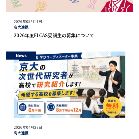
公
2026年05月11日
開
タ
高大連携
日
グ
2026年度ELCAS受講生の募集について
News
公
2026年04月27日
開
タ
高大連携
日
グ