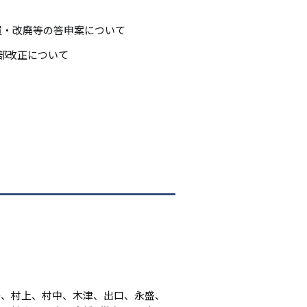
シ
置・改廃等の答申案について
ョ
部改正について
ン
島、村上、村中、木津、出口、永盛、