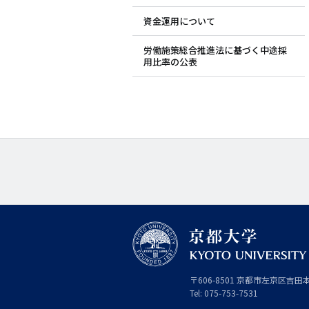
資金運用について
労働施策総合推進法に基づく中途採
用比率の公表
京
〒
606-8501
京
京都市
左京区吉田
都
都
Tel:
075-753-7531
大
府
学