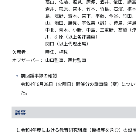
高山、佐藤、塩見、唐渡、酒井、依田、諸
岩井、萩原、宮本、竹本、竹島、石濱、椹
島、浅野、齋木、宮下、平藤、今谷、竹田
山、池田、勝見、宇佐美（誠）、待鳥、澤
中北、青木、小野、中島、三重野、髙橋（
川、引原（以上各評議員）
関口（以上代理出席）
欠席者：
時任、楠見
オブザーバー：
山口監事、西村監事
前回議事録の確認
令和4年6月28日（火曜日）開催分の議事録（案）につ
た。
議事
令和4年度における教育研究組織（機構等を含む）の設