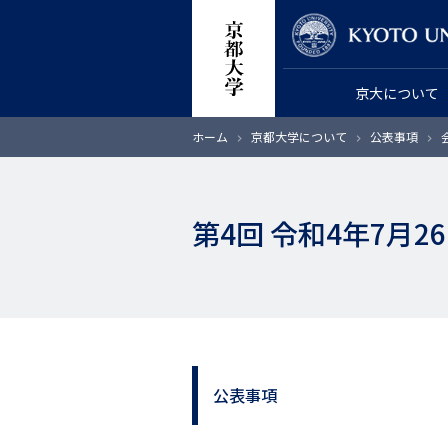
メ
教員検索
イ
ン
京大について
コ
ン
パ
ホーム
京都大学について
公表事項
テ
ン
く
ン
ず
ツ
第4回 令和4年7月
に
移
動
公表事項
サ
イ