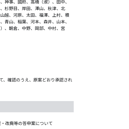
富、神事、國府、高橋（淑）、田中、
木、杉野目、岸田、澤山、秋津、北
、山越、河原、太田、福澤、上村、積
邉、青山、稲葉、河本、森井、山本、
淳）、朝倉、中野、岡部、中村、宮
いて、確認のうえ、原案どおり承認され
置・改廃等の答申案について