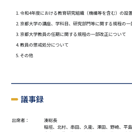
リ
リ
ン
令和4年度における教育研究組織（機構等を含む）の設
ン
ク
京都大学の講座、学科目、研究部門等に関する規程の一
ク
京都大学教員の任期に関する規程の一部改正について
教員の懲戒処分について
その他
議事録
出席者：
湊総長
稲垣、北村、串田、久能、澤田、野崎、平