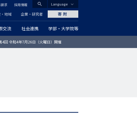
search
Language
料請求
採用情報
CLOSE
寄附
般・地域
企業・研究者
際交流
社会連携
学部・大学院等
グ
第4回 令和4年7月26日（火曜日）開催
ロ
ー
バ
ル
ナ
ビ
ゲ
ー