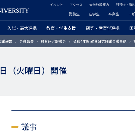
イベント
アクセス
大学施設案内
刊行物・資
ヘ
受験生
在学生
卒業生
一
ヘ
ッ
入試・高大連携
教育・学生支援
研究・産官学連携
国
ッ
ダ
会議報告
会議報告
教育研究評議会
令和4年度 教育研究評議会議事録
ダ
ー
ー
セ
26日（火曜日）開催
プ
カ
ラ
ン
イ
ダ
マ
リ
リ
ー
議事
ー