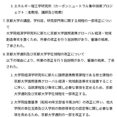
エネルギー理工学研究所（カーボンニュートラル集中探索プロジ
ェクト：准教授、講師及び助教）
京都大学の講座、学科目、研究部門等に関する規程の一部改正につい
て
大学院経済学研究科に新たに京都大学国際連携グローバル経済・地域
創造専攻を置くため、所要の改正を行う旨説明があり、審議の結果、
了承された。
京都大学通則及び京都大学学位規程の改正について
以下の理由により、所要の改正を行う旨説明があり、審議の結果、了承
された。
大学院経済学研究科に新たに国際連携教育課程である修士課程の
京都大学国際連携グローバル経済・地域創造専攻を設置すること
に伴い、当該課程及び専攻に関し必要な事項を定めるため、京都
大学通則及び京都大学学位規程を一部改正する。
大学院設置基準（昭和49年文部省令第28号）の改正に伴い、他大
学院の単位互換及び入学前の既修得単位の認定等に関し必要な事
項を改めるため、京都大学通則の一部を改正する。