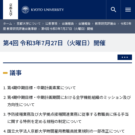
メ
close
サイト内検索
教員検索
イ
search
menu
ン
コ
検索
パ
ホーム
京都大学について
公表事項
会議報告
会議報告
教育研究評議会
令和3年
ン
ン
度 教育研究評議会議事録
第4回 令和3年7月27日（火曜日）開催
く
テ
ず
ン
第4回 令和3年7月27日（火曜日）開催
ツ
に
移
動
議事
第4期中期目標・中期計画素案について
第4期中期目標・中期計画期間における全学機能組織のミッション及び
方向性について
予防接種業務及び大学拠点接種関連業務に従事する教職員に係る手当
に関する特例を定める規程の制定について
国立大学法人京都大学時間雇用教職員就業規則の一部改正について