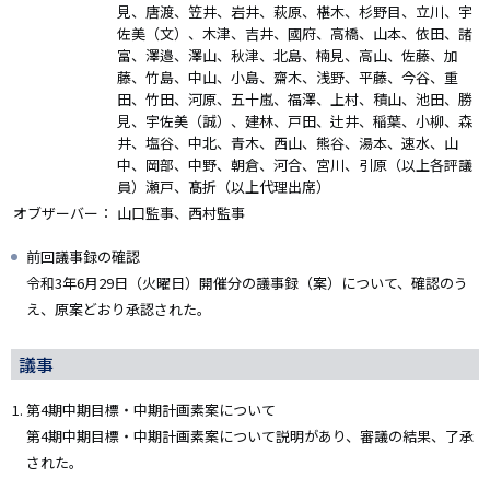
見、唐渡、笠井、岩井、萩原、椹木、杉野目、立川、宇
佐美（文）、木津、吉井、國府、高橋、山本、依田、諸
富、澤邉、澤山、秋津、北島、楠見、高山、佐藤、加
藤、竹島、中山、小島、齋木、浅野、平藤、今谷、重
田、竹田、河原、五十嵐、福澤、上村、積山、池田、勝
見、宇佐美（誠）、建林、戸田、辻井、稲葉、小柳、森
井、塩谷、中北、青木、西山、熊谷、湯本、速水、山
中、岡部、中野、朝倉、河合、宮川、引原（以上各評議
員）瀬戸、髙折（以上代理出席）
オブザーバー：
山口監事、西村監事
前回議事録の確認
令和3年6月29日（火曜日）開催分の議事録（案）について、確認のう
え、原案どおり承認された。
議事
第4期中期目標・中期計画素案について
第4期中期目標・中期計画素案について説明があり、審議の結果、了承
された。