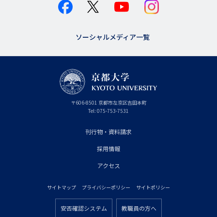
ソーシャルメディア一覧
京
〒
606-8501
京
京都市
左京区吉田本町
都
都
Tel:
075-753-7531
大
府
学
刊行物・資料請求
フ
採用情報
ッ
タ
アクセス
ー
サイトマップ
プライバシーポリシー
サイトポリシー
プ
フ
ラ
安否確認システム
教職員の方へ
ッ
フ