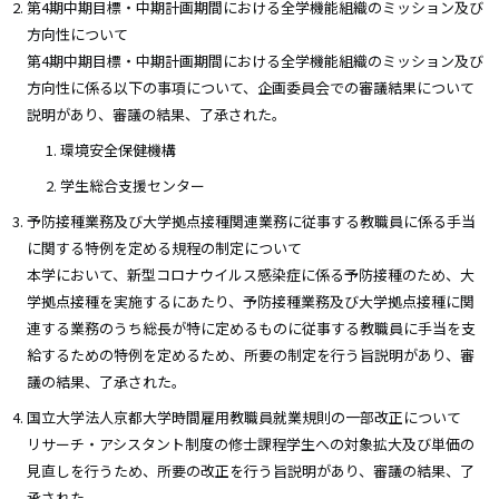
第4期中期目標・中期計画期間における全学機能組織のミッション及び
方向性について
第4期中期目標・中期計画期間における全学機能組織のミッション及び
方向性に係る以下の事項について、企画委員会での審議結果について
説明があり、審議の結果、了承された。
環境安全保健機構
学生総合支援センター
予防接種業務及び大学拠点接種関連業務に従事する教職員に係る手当
に関する特例を定める規程の制定について
本学において、新型コロナウイルス感染症に係る予防接種のため、大
学拠点接種を実施するにあたり、予防接種業務及び大学拠点接種に関
連する業務のうち総長が特に定めるものに従事する教職員に手当を支
給するための特例を定めるため、所要の制定を行う旨説明があり、審
議の結果、了承された。
国立大学法人京都大学時間雇用教職員就業規則の一部改正について
リサーチ・アシスタント制度の修士課程学生への対象拡大及び単価の
見直しを行うため、所要の改正を行う旨説明があり、審議の結果、了
承された。