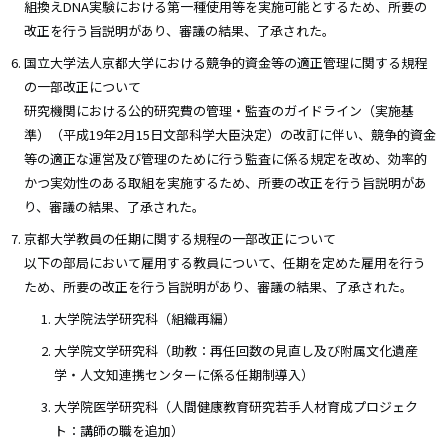
組換えDNA実験における第一種使用等を実施可能とするため、所要の
改正を行う旨説明があり、審議の結果、了承された。
国立大学法人京都大学における競争的資金等の適正管理に関する規程
の一部改正について
研究機関における公的研究費の管理・監査のガイドライン（実施基
準）（平成19年2月15日文部科学大臣決定）の改訂に伴い、競争的資金
等の適正な運営及び管理のために行う監査に係る規定を改め、効率的
かつ実効性のある取組を実施するため、所要の改正を行う旨説明があ
り、審議の結果、了承された。
京都大学教員の任期に関する規程の一部改正について
以下の部局において雇用する教員について、任期を定めた雇用を行う
ため、所要の改正を行う旨説明があり、審議の結果、了承された。
大学院法学研究科（組織再編）
大学院文学研究科（助教：再任回数の見直し及び附属文化遺産
学・人文知連携センターに係る任期制導入）
大学院医学研究科（人間健康教育研究若手人材育成プロジェク
ト：講師の職を追加）