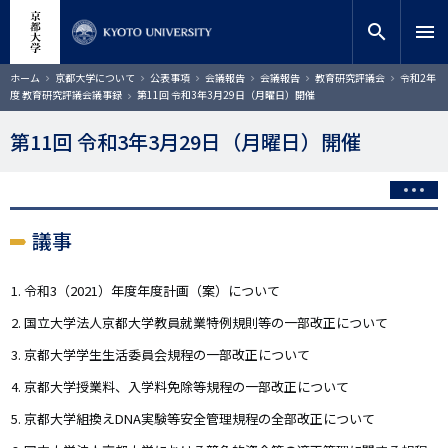
メ
close
サイト内検索
教員検索
イ
search
menu
ン
コ
検索
パ
ホーム
京都大学について
公表事項
会議報告
会議報告
教育研究評議会
令和2年
ン
ン
度 教育研究評議会議事録
第11回 令和3年3月29日（月曜日）開催
く
テ
ず
ン
第11回 令和3年3月29日（月曜日）開催
ツ
に
移
動
議事
令和3（2021）年度年度計画（案）について
国立大学法人京都大学教員就業特例規則等の一部改正について
京都大学学生生活委員会規程の一部改正について
京都大学授業料、入学料免除等規程の一部改正について
京都大学組換えDNA実験等安全管理規程の全部改正について