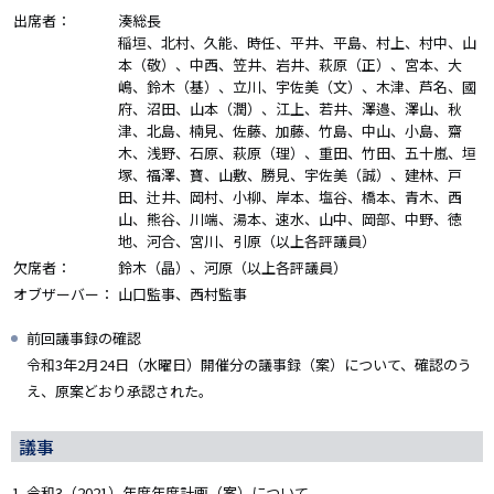
出席者：
湊総長
稲垣、北村、久能、時任、平井、平島、村上、村中、山
本（敬）、中西、笠井、岩井、萩原（正）、宮本、大
嶋、鈴木（基）、立川、宇佐美（文）、木津、芦名、國
府、沼田、山本（潤）、江上、若井、澤邉、澤山、秋
津、北島、楠見、佐藤、加藤、竹島、中山、小島、齋
木、浅野、石原、萩原（理）、重田、竹田、五十嵐、垣
塚、福澤、寶、山敷、勝見、宇佐美（誠）、建林、戸
田、辻井、岡村、小柳、岸本、塩谷、橋本、青木、西
山、熊谷、川端、湯本、速水、山中、岡部、中野、徳
地、河合、宮川、引原（以上各評議員）
欠席者：
鈴木（晶）、河原（以上各評議員）
オブザーバー：
山口監事、西村監事
前回議事録の確認
令和3年2月24日（水曜日）開催分の議事録（案）について、確認のう
え、原案どおり承認された。
議事
令和3（2021）年度年度計画（案）について