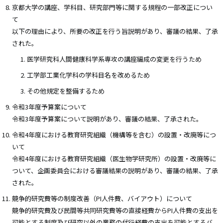
京都大学の講座、学科目、研究部門等に関する規程の一部改正につい
て
以下の理由により、所要の改正を行う旨説明があり、審議の結果、了承
された。
医学研究科人間健康科学系専攻の講座編成の変更を行うため
工学部工業化学科の学科目名を改めるため
その他規定を整備するため
令和3年度予算案について
令和3年度予算案について説明があり、審議の結果、了承された。
令和4年度における教育研究組織（機構等を含む）の設置・改廃等につ
いて
令和4年度における教育研究組織（医生物学研究所）の設置・改廃等に
ついて、企画委員会における審議結果の説明があり、審議の結果、了承
された。
競争的研究費等の制度改善（PI人件費、バイアウト）について
競争的研究費及び民間等共同研究費等の直接経費からPI人件費の支出を
可能とする制度及び研究以外の業務の代行経費の支出を可能とするバ