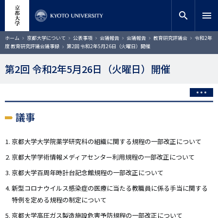
メ
close
サイト内検索
教員検索
イ
search
menu
ン
コ
検索
パ
ホーム
京都大学について
公表事項
会議報告
会議報告
教育研究評議会
令和2年
ン
ン
度 教育研究評議会議事録
第2回 令和2年5月26日（火曜日）開催
く
テ
ず
ン
第2回 令和2年5月26日（火曜日）開催
ツ
に
移
動
議事
京都大学大学院薬学研究科の組織に関する規程の一部改正について
京都大学学術情報メディアセンター利用規程の一部改正について
京都大学百周年時計台記念館規程の一部改正について
新型コロナウイルス感染症の医療に当たる教職員に係る手当に関する
特例を定める規程の制定について
京都大学高圧ガス製造施設危害予防規程の一部改正について