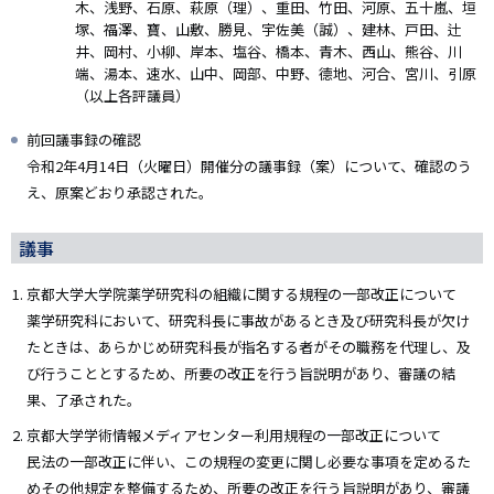
木、浅野、石原、萩原（理）、重田、竹田、河原、五十嵐、垣
塚、福澤、寶、山敷、勝見、宇佐美（誠）、建林、戸田、辻
井、岡村、小柳、岸本、塩谷、橋本、青木、西山、熊谷、川
端、湯本、速水、山中、岡部、中野、德地、河合、宮川、引原
（以上各評議員）
前回議事録の確認
令和2年4月14日（火曜日）開催分の議事録（案）について、確認のう
え、原案どおり承認された。
議事
京都大学大学院薬学研究科の組織に関する規程の一部改正について
薬学研究科において、研究科長に事故があるとき及び研究科長が欠け
たときは、あらかじめ研究科長が指名する者がその職務を代理し、及
び行うこととするため、所要の改正を行う旨説明があり、審議の結
果、了承された。
京都大学学術情報メディアセンター利用規程の一部改正について
民法の一部改正に伴い、この規程の変更に関し必要な事項を定めるた
めその他規定を整備するため、所要の改正を行う旨説明があり、審議