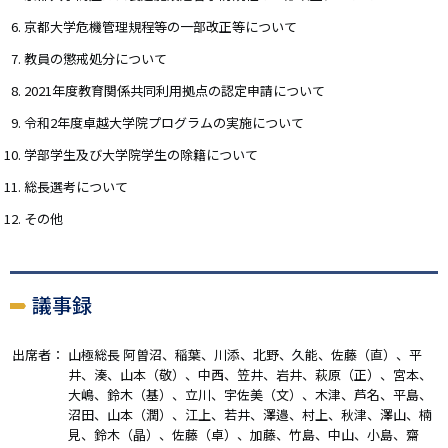
京都大学危機管理規程等の一部改正等について
教員の懲戒処分について
2021年度教育関係共同利用拠点の認定申請について
令和2年度卓越大学院プログラムの実施について
学部学生及び大学院学生の除籍について
総長選考について
その他
議事録
出席者：
山極総長 阿曽沼、稲葉、川添、北野、久能、佐藤（直）、平
井、湊、山本（敬）、中西、笠井、岩井、萩原（正）、宮本、
大嶋、鈴木（基）、立川、宇佐美（文）、木津、芦名、平島、
沼田、山本（潤）、江上、若井、澤邉、村上、秋津、澤山、楠
見、鈴木（晶）、佐藤（卓）、加藤、竹島、中山、小島、齋