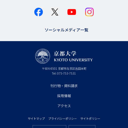
ソーシャルメディア一覧
京
〒
606-8501
京
京都市
左京区吉田本町
都
都
Tel:
075-753-7531
大
府
学
刊行物・資料請求
フ
採用情報
ッ
タ
アクセス
ー
サイトマップ
プライバシーポリシー
サイトポリシー
プ
フ