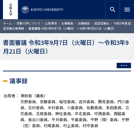
メ
close
サイト内検索
教員検索
イ
search
menu
ン
コ
検索
パ
ホーム
京都大学について
公表事項
会議報告
会議報告
経営協議会
令和3年度 経
ン
ン
営協議会議事録
書面審議 令和3年9月7日（火曜日）～令和3年9月21日（火曜日）
く
テ
ず
ン
書面審議 令和3年9月7日（火曜日）～令和3年9
ツ
月21日（火曜日）
に
移
動
議事録
出席者：
湊総長（議長）
天野委員、安藤委員、稲垣委員、岩井委員、勝見委員、門川委
員、北村委員、木村委員、小島委員、佐藤委員、多田委員、立
花委員、玉尾委員、時任委員、中北委員、中西委員、西脇委
員、長谷川委員、平井委員、平島委員、平野（俊）委員、平野
（信）委員、村尾委員、村上委員、村中委員