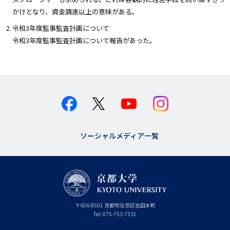
かけとなり、資金調達以上の意味がある。
令和3年度監事監査計画について
令和3年度監事監査計画について報告があった。
ソーシャルメディア一覧
京
〒
606-8501
京
京都市
左京区吉田本町
都
都
Tel:
075-753-7531
大
府
学