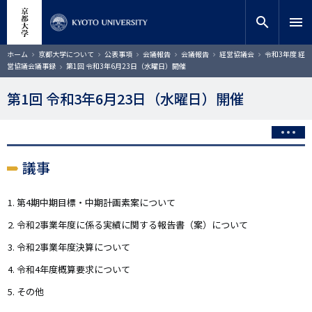
メ
close
サイト内検索
教員検索
イ
search
menu
ン
コ
検索
パ
ホーム
京都大学について
公表事項
会議報告
会議報告
経営協議会
令和3年度 経
ン
ン
営協議会議事録
第1回 令和3年6月23日（水曜日）開催
く
テ
ず
ン
第1回 令和3年6月23日（水曜日）開催
ツ
に
移
動
議事
第4期中期目標・中期計画素案について
令和2事業年度に係る実績に関する報告書（案）について
令和2事業年度決算について
令和4年度概算要求について
その他