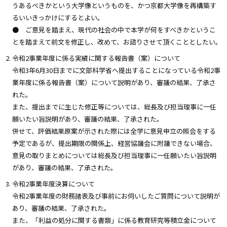
うあるべきかという大学像というものを、かつ京都大学像を再構築す
るいいきっかけにするとよい。
● ご意見を踏まえ、現代の社会の中で本学が何をすべきかというこ
とを踏まえて前文を修正し、改めて、お諮りさせて頂くこととしたい。
令和2事業年度に係る実績に関する報告書（案）について
令和3年6月30日までに文部科学省へ提出することになっている令和2事
業年度に係る報告書（案）について説明があり、審議の結果、了承さ
れた。
また、提出までに生じた修正等については、総長及び担当理事に一任
願いたい旨説明があり、審議の結果、了承された。
併せて、評価結果原案が示された際には全学に意見申立の照会をする
予定であるが、提出期限の関係上、経営協議会に附議できない場合、
意見の取りまとめについては総長及び担当理事に一任願いたい旨説明
があり、審議の結果、了承された。
令和2事業年度決算について
令和2事業年度の財務諸表及び事前にお伺いしたご質問について説明が
あり、審議の結果、了承された。
また、「利益の処分に関する書類」に係る教育研究等積立金について