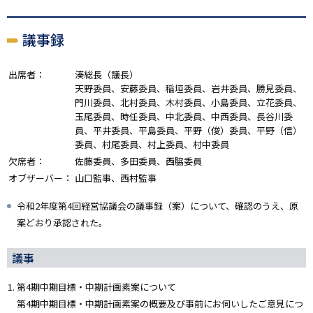
議事録
出席者：
湊総長（議長）
天野委員、安藤委員、稲垣委員、岩井委員、勝見委員、
門川委員、北村委員、木村委員、小島委員、立花委員、
玉尾委員、時任委員、中北委員、中西委員、長谷川委
員、平井委員、平島委員、平野（俊）委員、平野（信）
委員、村尾委員、村上委員、村中委員
欠席者：
佐藤委員、多田委員、西脇委員
オブザーバー：
山口監事、西村監事
令和2年度第4回経営協議会の議事録（案）について、確認のうえ、原
案どおり承認された。
議事
第4期中期目標・中期計画素案について
第4期中期目標・中期計画素案の概要及び事前にお伺いしたご意見につ