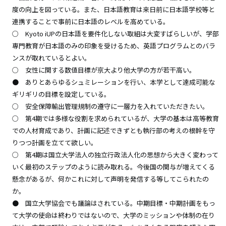
度の向上を図っている。また、日本語教育は来日前に日本語学校等と
連携することで事前に日本語のレベルを高めている。
○
Kyoto iUPの日本語を要件化しない取組は大変すばらしいが、学部
専門教育が日本語のみの印象を受けるため、英語プログラムとのバラ
ンスが取れているとよい。
○ 女性に関する数値目標が京大より他大学の方が若干高い。
● ありとあらゆるシュミレーションを行い、本学として達成可能な
ギリギリの目標を設定している。
○ 安全保障輸出管理規制の遵守に一層力を入れていただきたい。
○ 第4期では多様な役割を求められているが、大学の基本は高等教育
での人材育成であり、計画に記述できずとも執行部の考えの根幹を守
りつつ計画を立てて欲しい。
○ 第4期は国立大学法人の独立行政法人化の思想から大きく変わって
いく最初のステップのように読み取れる。今後国の関与が増えてくる
懸念があるが、何かこれに対して声明を発信する等してこられたの
か。
● 国立大学協会でも議論はされている。中期目標・中期計画をもっ
て大学の使命は終わりではないので、大学のミッションや体制の在り