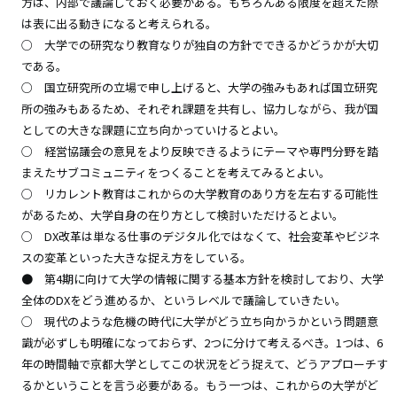
方は、内部で議論しておく必要がある。もちろんある限度を超えた際
は表に出る動きになると考えられる。
○ 大学での研究なり教育なりが独自の方針でできるかどうかが大切
である。
○ 国立研究所の立場で申し上げると、大学の強みもあれば国立研究
所の強みもあるため、それぞれ課題を共有し、協力しながら、我が国
としての大きな課題に立ち向かっていけるとよい。
○ 経営協議会の意見をより反映できるようにテーマや専門分野を踏
まえたサブコミュニティをつくることを考えてみるとよい。
○ リカレント教育はこれからの大学教育のあり方を左右する可能性
があるため、大学自身の在り方として検討いただけるとよい。
○ DX改革は単なる仕事のデジタル化ではなくて、社会変革やビジネ
スの変革といった大きな捉え方をしている。
● 第4期に向けて大学の情報に関する基本方針を検討しており、大学
全体のDXをどう進めるか、というレベルで議論していきたい。
○ 現代のような危機の時代に大学がどう立ち向かうかという問題意
識が必ずしも明確になっておらず、2つに分けて考えるべき。1つは、6
年の時間軸で京都大学としてこの状況をどう捉えて、どうアプローチす
るかということを言う必要がある。もう一つは、これからの大学がど