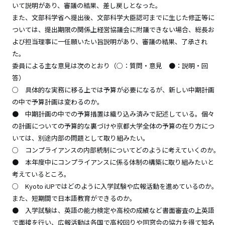
いて説明があり、審議の結果、差し戻しとなった。
また、文部科学省へ提出後、文部科学大臣認可までに生じた修正等に
ついては、提出期限の関係上経営協議会に附議できない場合、総長お
よび担当理事に一任願いたい旨説明があり、審議の結果、了承され
た。
委員による主な意見は次のとおり（○：質問・意見 ●：説明・回
答）
○ 具体的な実務に移る上では予算が必要になるが、新しい中期計画
の中で予算計画は変わるのか。
● 中期計画の中での予算措置は織り込み済みで記述している。個々
の計画についての予算的な裏づけや京都大学全体の予算の在り方につ
いては、別途内部の問題として取り組みたい。
○ コンプライアンスの内部統制についてどのように考えていくのか。
● 本年度中にコンプライアンスに係る体制の構築に取り組みたいと
考えているところ。
○
Kyoto iUPではどのように入学試験や広報活動を進めているのか。
また、短期間で日本語教育ができるのか。
● 入学試験は、英語の能力検定や高校の成績など書面審査の上英語
で面接を行い、広報活動は各国で高校回りや同窓会の協力を得て知名