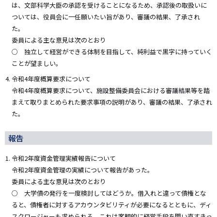
は、文部科学大臣の承認を受けることになるため、承認後の取扱いに
ついては、役員会に一任願いたい旨があり、審議の結果、了承され
た。
委員による主な意見は次のとおり
○ 独立して経営ができる体制を目指して、純利益で黒字に持っていく
ことが望ましい。
令和4年度概算要求について
令和4年度概算要求について、施設整備委員会における審議結果等を踏
まえて取りまとめられた要求事項の説明があり、審議の結果、了承され
た。
報告
令和2年度資金管理実績報告について
令和2年度資金管理の実績について報告があった。
委員による主な意見は次のとおり
○ 大学債の発行を一度検討してはどうか。借入れと違って債権とな
ると、債権者に対するアカウンタビリティが必要になるとともに、ディ
スクロージャーも求められる。これは客観的に経営手段を問い直すきっ