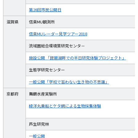
第28回市民公開日
滋賀県
信楽MU観測所
信楽MUレーダー見学ツアー2018
流域圏総合環境質研究センタ－
施設公開 「琵琶湖畔での半日研究体験プロジェクト」
生態学研究センター
一般公開「学校で習わない生き物の不思議」
京都府
舞鶴水産実験所
緑洋丸乗船とケタ網による生物採集体験
芦生研究林
一般公開