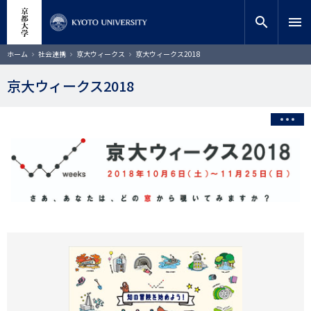
メ
close
サイト内検索
教員検索
イ
search
menu
ン
コ
検索
パ
ホーム
社会連携
京大ウィークス
京大ウィークス2018
ン
ン
く
テ
ず
京大ウィークス2018
ン
ツ
に
移
動