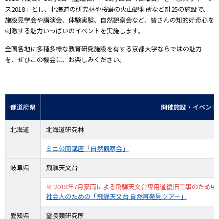
ス2018」とし、北海道の研究林や桜島の火山観測所など計25の施設で、
施設見学会や講演会、体験実験、自然観察会など、皆さんの知的好奇心を
刺激する魅力いっぱいのイベントを実施します。
全国各地に多種多様な教育研究施設を有する京都大学ならではの魅力
を、ぜひこの機会に、お楽しみください。
都道府県
開催施設・イベント
北海道
北海道研究林
ミニ公開講座「自然観察会」
岐阜県
飛騨天文台
※ 2018年7月豪雨による飛騨天文台専用道復旧工事のため中止
社会人のための「飛騨天文台 自然再発見ツアー」
愛知県
霊長類研究所