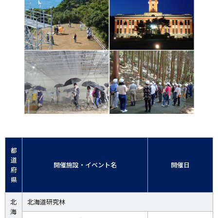
都
道
開催施設・イベント名
開催日
府
県
北
北海道研究林
海