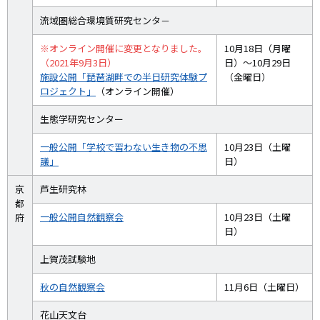
流域圏総合環境質研究センタ－
※オンライン開催に変更となりました。
10月18日（月曜
（2021年9月3日）
日）～10月29日
施設公開「琵琶湖畔での半日研究体験プ
（金曜日）
ロジェクト」
（オンライン開催）
生態学研究センター
一般公開「学校で習わない生き物の不思
10月23日（土曜
議」
日）
京
芦生研究林
都
一般公開自然観察会
10月23日（土曜
府
日）
上賀茂試験地
秋の自然観察会
11月6日（土曜日）
花山天文台