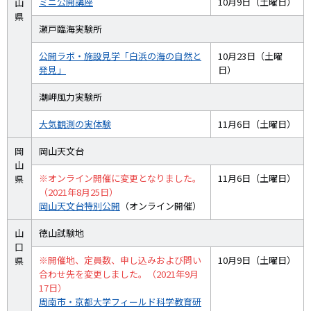
ミニ公開講座
10月9日（土曜日）
山
県
瀬戸臨海実験所
公開ラボ・施設見学「白浜の海の自然と
10月23日（土曜
発見」
日）
潮岬風力実験所
大気観測の実体験
11月6日（土曜日）
岡
岡山天文台
山
※オンライン開催に変更となりました。
11月6日（土曜日）
県
（2021年8月25日）
岡山天文台特別公開
（オンライン開催）
山
徳山試験地
口
※開催地、定員数、申し込みおよび問い
10月9日（土曜日）
県
合わせ先を変更しました。（2021年9月
17日）
周南市・京都大学フィールド科学教育研