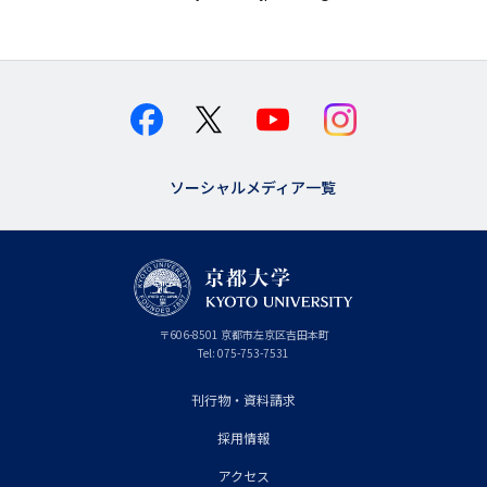
ソーシャルメディア一覧
京
〒
606-8501
京
京都市
左京区吉田本町
都
都
Tel:
075-753-7531
大
府
学
刊行物・資料請求
フ
採用情報
ッ
タ
アクセス