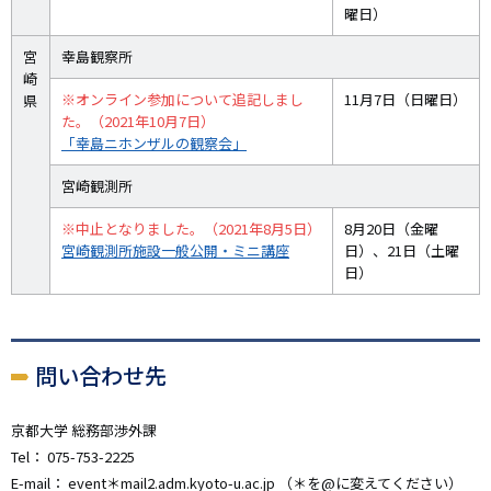
曜日）
宮
幸島観察所
崎
※オンライン参加について追記しまし
11月7日（日曜日）
県
た。（2021年10月7日）
「幸島ニホンザルの観察会」
宮崎観測所
※中止となりました。（2021年8月5日）
8月20日（金曜
宮崎観測所施設一般公開・ミニ講座
日）、21日（土曜
日）
問い合わせ先
京都大学 総務部渉外課
Tel： 075-753-2225
E-mail： event＊mail2.adm.kyoto-u.ac.jp （＊を@に変えてください）