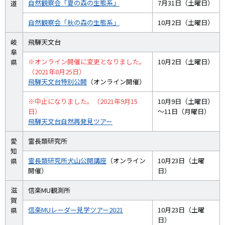
自然観察会「夏の森の生態系」
7月31日（土曜日）
道
自然観察会「秋の森の生態系」
10月2日（土曜日）
岐
飛騨天文台
阜
※オンライン開催に変更となりました。
10月2日（土曜日）
県
（2021年8月25日）
飛騨天文台特別公開
（オンライン開催）
※中止になりました。（2021年9月15
10月9日（土曜日）
日）
～11日（月曜日）
飛騨天文台自然再発見ツアー
愛
霊長類研究所
知
霊長類研究所犬山公開講座
（オンライン
10月23日（土曜
県
開催）
日）
滋
信楽MU観測所
賀
信楽MUレーダー見学ツアー2021
10月23日（土曜
県
日）