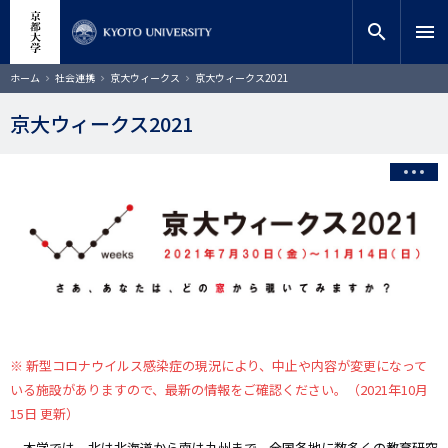
メ
close
サイト内検索
教員検索
イ
search
menu
ン
コ
検索
パ
ホーム
社会連携
京大ウィークス
京大ウィークス2021
ン
ン
く
テ
ず
京大ウィークス2021
ン
ツ
に
移
動
※ 新型コロナウイルス感染症の現況により、中止や内容が変更になって
いる施設がありますので、最新の情報をご確認ください。（2021年10月
15日 更新）
本学では、北は北海道から南は九州まで、全国各地に数多くの教育研究