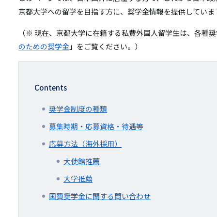
リ
京都大学への留学を目指す方に、奨学金情報を提供していま
リ
ン
（※ 現在、京都大学に在籍する私費外国人留学生は、各種
ン
ク
のための奨学金
」をご覧ください。）
ク
Contents
奨学金制度の種類
募集時期・応募資格・待遇等
応募方法（海外採用）
大使館推薦
大学推薦
国費奨学金に関する問い合わせ