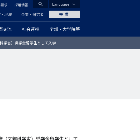
search
Language
料請求
採用情報
CLOSE
寄附
般・地域
企業・研究者
際交流
社会連携
学部・大学院等
グ
科学省）奨学金留学生として入学
ロ
ー
バ
ル
ナ
ビ
ゲ
ー
府（文部科学省）奨学金留学生として