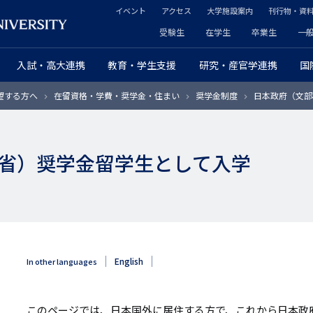
イベント
アクセス
大学施設案内
刊行物・資
ヘ
受験生
在学生
卒業生
一
ヘ
ッ
入試・高大連携
教育・学生支援
研究・産官学連携
国
ッ
ダ
望する方へ
在留資格・学費・奨学金・住まい
奨学金制度
日本政府（文部
ダ
ー
ー
セ
省）奨学金留学生として入学
プ
カ
ラ
ン
イ
ダ
マ
リ
English
In other languages
リ
ー
ー
このページでは、日本国外に居住する方で、これから日本政