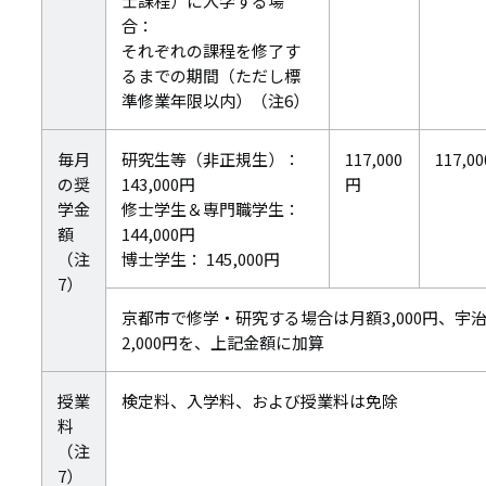
士課程）に入学する場
合：
それぞれの課程を修了す
るまでの期間（ただし標
準修業年限以内）（注6）
毎月
研究生等（非正規生）：
117,000
117,0
の奨
143,000円
円
学金
修士学生＆専門職学生：
額
144,000円
（注
博士学生： 145,000円
7）
京都市で修学・研究する場合は月額3,000円、
2,000円を、上記金額に加算
授業
検定料、入学料、および授業料は免除
料
（注
7）