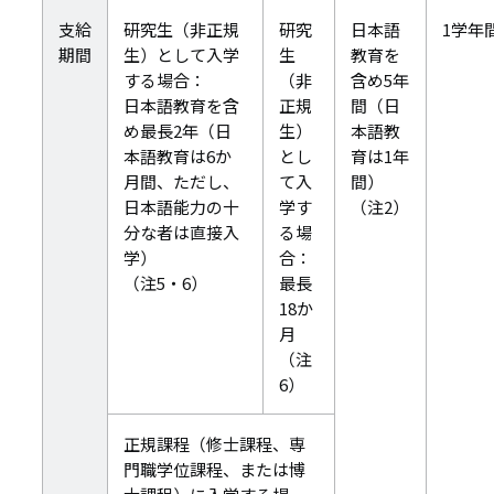
支給
研究生（非正規
研究
日本語
1学年
期間
生）として入学
生
教育を
する場合：
（非
含め5年
日本語教育を含
正規
間（日
め最長2年（日
生）
本語教
本語教育は6か
とし
育は1年
月間、ただし、
て入
間）
日本語能力の十
学す
（注2）
分な者は直接入
る場
学）
合：
（注5・6）
最長
18か
月
（注
6）
正規課程（修士課程、専
門職学位課程、または博