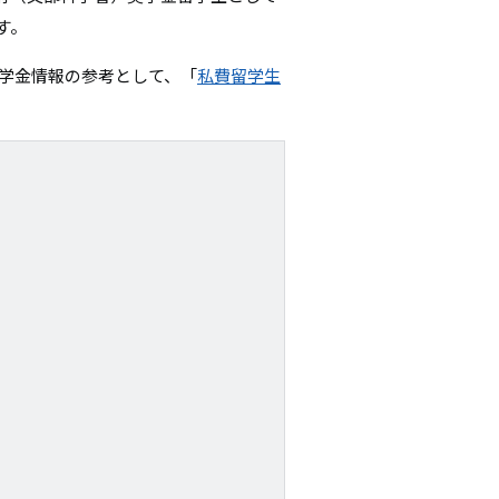
シ
す。
ョ
奨学金情報の参考として、「
私費留学生
ン