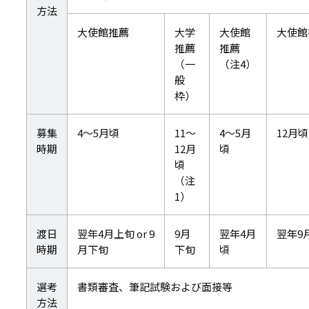
方法
大使館推薦
大学
大使館
大使館
推薦
推薦
（一
（注4）
般
枠）
募集
4～5月頃
11～
4～5月
12月頃
時期
12月
頃
頃
（注
1）
渡日
翌年4月上旬 or 9
9月
翌年4月
翌年9
時期
月下旬
下旬
頃
選考
書類審査、筆記試験および面接等
方法