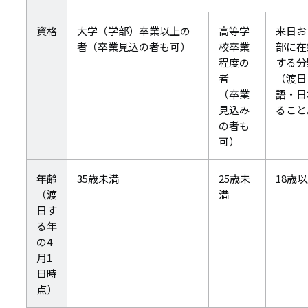
資格
大学（学部）卒業以上の
高等学
来日お
者（卒業見込の者も可）
校卒業
部に在
程度の
する分
者
（渡日
（卒業
語・日
見込み
ること
の者も
可）
年齢
35歳未満
25歳未
18歳
（渡
満
日す
る年
の4
月1
日時
点）