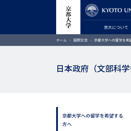
メ
教員検索
イ
ン
京大について
コ
ン
パ
ホーム
国際交流
京都大学への留学を希
テ
ン
く
ン
ず
ツ
日本政府（文部科学
に
移
動
京都大学への留学を希望する
サ
方へ
イ