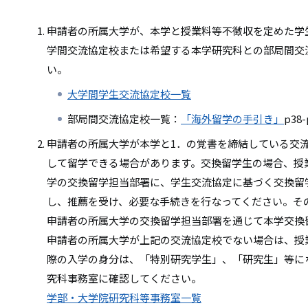
申請者の所属大学が、本学と授業料等不徴収を定めた学
学間交流協定校または希望する本学研究科との部局間交
い。
大学間学生交流協定校一覧
部局間交流協定校一覧：
「海外留学の手引き」
p38-
申請者の所属大学が本学と1．の覚書を締結している交
して留学できる場合があります。交換留学生の場合、授
学の交換留学担当部署に、学生交流協定に基づく交換留
し、推薦を受け、必要な手続きを行なってください。そ
申請者の所属大学の交換留学担当部署を通じて本学交換
申請者の所属大学が上記の交流協定校でない場合は、授
際の入学の身分は、「特別研究学生」、「研究生」等に
究科事務室に確認してください。
学部・大学院研究科等事務室一覧