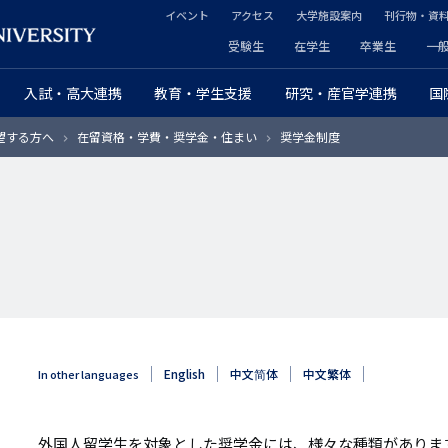
イベント
アクセス
大学施設案内
刊行物・資
ヘ
受験生
在学生
卒業生
一
ヘ
ッ
入試・高大連携
教育・学生支援
研究・産官学連携
国
ッ
ダ
望する方へ
在留資格・学費・奨学金・住まい
奨学金制度
ダ
ー
ー
セ
プ
カ
ラ
ン
イ
ダ
マ
リ
English
中文简体
中文繁体
In other languages
リ
ー
ー
外国人留学生を対象とした奨学金には、様々な種類がありま