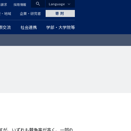
search
Language
料請求
採用情報
CLOSE
寄附
般・地域
企業・研究者
際交流
社会連携
学部・大学院等
グ
ロ
ー
バ
ル
ナ
ビ
ゲ
ー
すが、いずれも競争率が高く、一部の