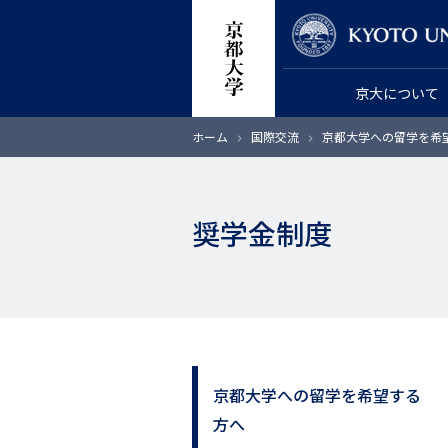
メ
教員検索
イ
ン
京大について
コ
ン
パ
ホーム
国際交流
京都大学への留学を希
テ
ン
く
ン
ず
ツ
奨学金制度
に
移
動
京都大学への留学を希望する
サ
方へ
イ