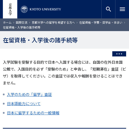
メ
close
サイト内検索
教員検索
イ
search
menu
ン
コ
検索
パ
ホーム
国際交流
京都大学への留学を希望する方へ
在留資格・学費・奨学金・住まい
ン
ン
在留資格・入学後の諸手続等
く
テ
ず
ン
在留資格・入学後の諸手続等
ツ
に
移
動
入学試験を受験する目的で日本へ入国する場合には、自国の在外日本国
公館で、入国目的を必ず「受験のため」と申告し、「短期滞在」査証（ビ
ザ）を取得してください。この査証では収入や報酬を受けることはでき
ません。
入学のための「留学」査証
日本語能力について
日本に留学するための一般情報