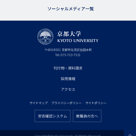
ソーシャルメディア一覧
京
〒
606-8501
京
京都市
左京区吉田本町
都
都
Tel:
075-753-7531
大
府
学
刊行物・資料請求
フ
採用情報
ッ
タ
アクセス
ー
サイトマップ
プライバシーポリシー
サイトポリシー
プ
フ
ラ
安否確認システム
教職員の方へ
ッ
フ
イ
タ
ッ
マ
Copyright © Kyoto University. All Rights Reserved.