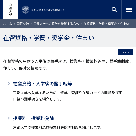
メ
close
サイト内検索
教員検索
イ
search
menu
ン
コ
検索
パ
ホーム
国際交流
京都大学への留学を希望する方へ
在留資格・学費・奨学金・住まい
ン
ン
く
テ
ず
在留資格・学費・奨学金・住まい
ン
ツ
に
移
在留資格の申請や入学後の諸手続き、授業料・授業料免除、奨学金制度、
動
住まい、保険の情報です。
3
在留資格・入学後の諸手続等
階
京都大学へ入学するための「留学」査証や在留カードの申請及び来
日後の諸手続きを紹介します。
層
目
授業料・授業料免除
以
京都大学の授業料及び授業料免除の制度を紹介します。
降