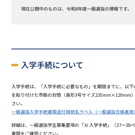
リ
現在公開中のものは、令和8年度一般選抜の情報です。
リ
ン
ン
ク
ク
入学手続について
入学手続は、「入学手続に必要なもの」を期限までに、以下
を貼り付けた市販の封筒（長形3号サイズ235mm×120m
さい。
一般選抜入学手続書類送付用宛名ラベル（一般選抜合格者用
詳細は、一般選抜学生募集要項の「Ⅺ 入学手続」（37～3
書類をご確認ください。