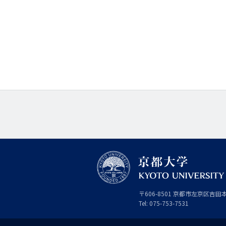
京
〒
606-8501
京
京都市
左京区吉田
都
都
Tel:
075-753-7531
大
府
学