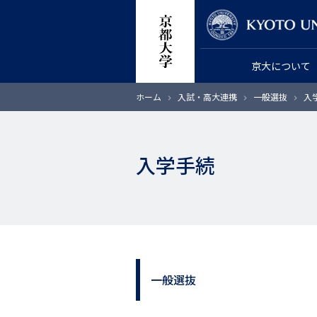
メ
教員検索
イ
ン
京大について
コ
ン
パ
ホーム
入試・高大連携
一般選抜
入
テ
ン
く
ン
ず
ツ
入学手続
に
移
動
一般選抜
サ
イ