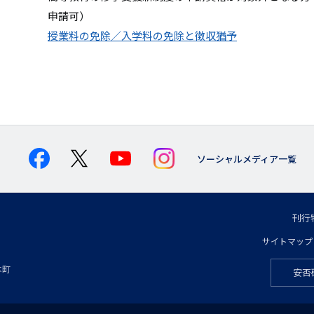
申請可）
授業料の免除／入学料の免除と徴収猶予
ソーシャルメディア一覧
刊行
フ
サイトマップ
フ
ッ
本町
安否
フ
ッ
タ