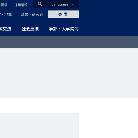
search
Language
料請求
採用情報
CLOSE
寄附
般・地域
企業・研究者
際交流
社会連携
学部・大学院等
グ
ロ
ー
バ
ル
ナ
ビ
ゲ
ー