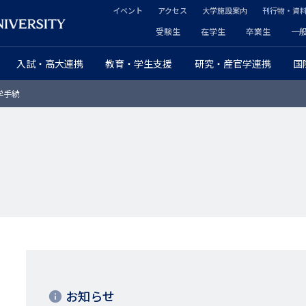
イベント
アクセス
大学施設案内
刊行物・資
ヘ
受験生
在学生
卒業生
一
ヘ
ッ
入試・高大連携
教育・学生支援
研究・産官学連携
国
ッ
ダ
学手続
ダ
ー
ー
セ
プ
カ
ラ
ン
イ
ダ
マ
リ
リ
ー
お知らせ
ー