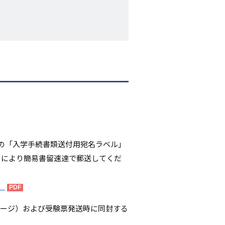
シ
ョ
ン
の「入学手続書類送付用宛名ラベル」
m）により簡易書留速達で郵送してくだ
）
8ページ）および受験票発送時に同封する