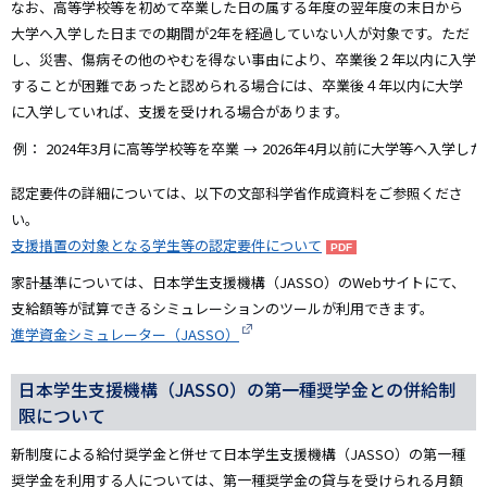
なお、高等学校等を初めて卒業した日の属する年度の翌年度の末日から
大学へ入学した日までの期間が2年を経過していない人が対象です。ただ
し、災害、傷病その他のやむを得ない事由により、卒業後２年以内に入学
することが困難であったと認められる場合には、卒業後４年以内に大学
に入学していれば、支援を受けれる場合があります。
例：
2024年3月に高等学校等を卒業
→
2026年4月以前に大学等へ入学した
認定要件の詳細については、以下の文部科学省作成資料をご参照くださ
い。
支援措置の対象となる学生等の認定要件について
家計基準については、日本学生支援機構（JASSO）のWebサイトにて、
支給額等が試算できるシミュレーションのツールが利用できます。
進学資金シミュレーター（JASSO）
日本学生支援機構（JASSO）の第一種奨学金との併給制
限について
新制度による給付奨学金と併せて日本学生支援機構（JASSO）の第一種
奨学金を利用する人については、第一種奨学金の貸与を受けられる月額