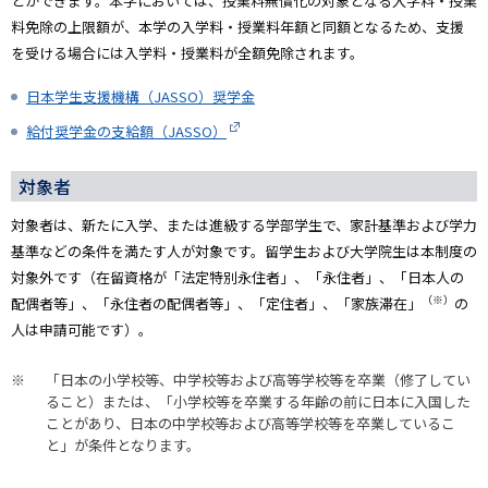
とができます。本学においては、授業料無償化の対象となる入学料・授業
料免除の上限額が、本学の入学料・授業料年額と同額となるため、支援
を受ける場合には入学料・授業料が全額免除されます。
日本学生支援機構（JASSO）奨学金
給付奨学金の支給額（JASSO）
対象者
対象者は、新たに入学、または進級する学部学生で、家計基準および学力
基準などの条件を満たす人が対象です。留学生および大学院生は本制度の
対象外です（在留資格が「法定特別永住者」、「永住者」、「日本人の
（※）
配偶者等」、「永住者の配偶者等」、「定住者」、「家族滞在」
の
人は申請可能です）。
「日本の小学校等、中学校等および高等学校等を卒業（修了してい
ること）または、「小学校等を卒業する年齢の前に日本に入国した
ことがあり、日本の中学校等および高等学校等を卒業しているこ
と」が条件となります。