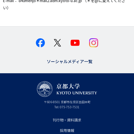
E-mail： 840menjo＊mail2.adm.kyoto-u.ac.jp （＊を@に変えてくださ
い）
ソーシャルメディア一覧
京
〒
606-8501
京
京都市
左京区吉田本町
都
都
Tel:
075-753-7531
大
府
学
刊行物・資料請求
フ
採用情報
ッ