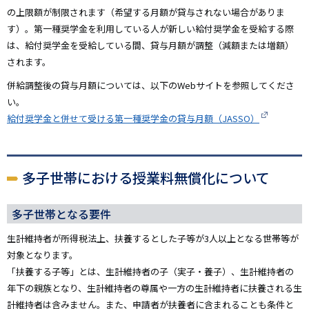
の上限額が制限されます（希望する月額が貸与されない場合がありま
す）。第一種奨学金を利用している人が新しい給付奨学金を受給する際
は、給付奨学金を受給している間、貸与月額が調整（減額または増額）
されます。
併給調整後の貸与月額については、以下のWebサイトを参照してくださ
い。
給付奨学金と併せて受ける第一種奨学金の貸与月額（JASSO）
多子世帯における授業料無償化について
多子世帯となる要件
生計維持者が所得税法上、扶養するとした子等が3人以上となる世帯等が
対象となります。
「扶養する子等」とは、生計維持者の子（実子・養子）、生計維持者の
年下の親族となり、生計維持者の尊属や一方の生計維持者に扶養される生
計維持者は含みません。また、申請者が扶養者に含まれることも条件と