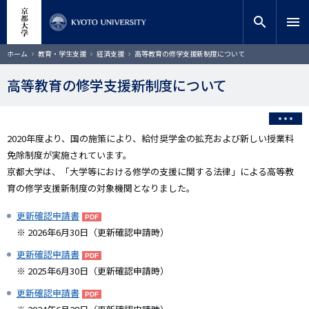
メ
close
サイト内検索
教員検索
イ
search
menu
ン
コ
検索
パ
ホーム
教育・学生支援
経済支援
高等教育の修学支援新制度について
ン
ン
く
テ
ず
高等教育の修学支援新制度について
ン
ツ
に
移
2020年度より、国の施策により、給付奨学金の拡充および新しい授業料
動
免除制度が実施されています。
京都大学は、「大学等における修学の支援に関する法律」による高等教
育の修学支援新制度の対象機関となりました。
更新確認申請書
※ 2026年6月30日（更新確認申請時）
更新確認申請書
※ 2025年6月30日（更新確認申請時）
更新確認申請書