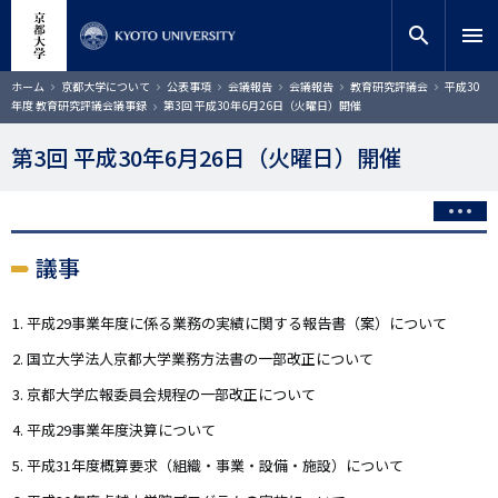
メ
close
サイト内検索
教員検索
イ
search
menu
ン
コ
検索
パ
ホーム
京都大学について
公表事項
会議報告
会議報告
教育研究評議会
平成30
ン
ン
年度 教育研究評議会議事録
第3回 平成30年6月26日（火曜日）開催
く
テ
ず
ン
第3回 平成30年6月26日（火曜日）開催
ツ
に
移
動
議事
平成29事業年度に係る業務の実績に関する報告書（案）について
国立大学法人京都大学業務方法書の一部改正について
京都大学広報委員会規程の一部改正について
平成29事業年度決算について
平成31年度概算要求（組織・事業・設備・施設）について