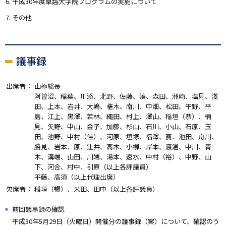
平成30年度卓越大学院プログラムの実施について
その他
議事録
出席者：
山極総長
阿曽沼、稲葉、川添、北野、佐藤、湊、森田、洲崎、塩見、淺
田、上本、岩井、大嶋、椹木、南川、中畑、松田、平野、平
島、江上、黒澤、若林、縄田、村上、澤山、稲垣（恭）、楠
見、矢野、中山、金子、加藤、杉山、石川、小山、石原、玉
田、池野、中村（佳）、河原、垣塚、福澤、寶、池田、舟川、
勝見、岩本、原、辻井、高木、小柳、岸本、渡邊、中川、青
木、溝端、山田、川端、湯本、速水、中村（裕）、中野、山
下、河合、村中、引原（以上各評議員）
平藤、高須（以上代理出席）
欠席者：
稲垣（暢）、米田、田中（以上各評議員）
前回議事録の確認
平成30年5月29日（火曜日）開催分の議事録（案）について、確認のう