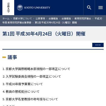
メ
close
サイト内検索
教員検索
イ
search
menu
ン
コ
検索
パ
ホーム
京都大学について
公表事項
会議報告
会議報告
教育研究評議会
平成30
ン
ン
年度 教育研究評議会議事録
第1回 平成30年4月24日（火曜日）開催
く
テ
ず
ン
第1回 平成30年4月24日（火曜日）開催
ツ
に
移
動
議事
京都大学国際戦略本部規程の一部改正について
入学試験委員会規程の一部改正について
平成30年度予算案について
教員の懲戒処分について
京都大学名誉教授の称号授与について