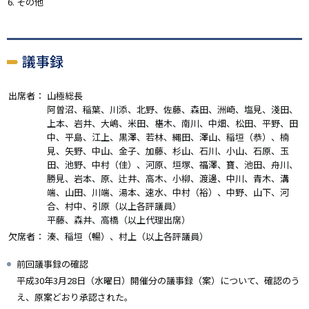
その他
議事録
出席者：
山極総長
阿曽沼、稲葉、川添、北野、佐藤、森田、洲崎、塩見、淺田、
上本、岩井、大嶋、米田、椹木、南川、中畑、松田、平野、田
中、平島、江上、黒澤、若林、縄田、澤山、稲垣（恭）、楠
見、矢野、中山、金子、加藤、杉山、石川、小山、石原、玉
田、池野、中村（佳）、河原、垣塚、福澤、寶、池田、舟川、
勝見、岩本、原、辻井、高木、小柳、渡邊、中川、青木、溝
端、山田、川端、湯本、速水、中村（裕）、中野、山下、河
合、村中、引原（以上各評議員）
平藤、森井、高橋（以上代理出席）
欠席者：
湊、稲垣（暢）、村上（以上各評議員）
前回議事録の確認
平成30年3月28日（水曜日）開催分の議事録（案）について、確認のう
え、原案どおり承認された。