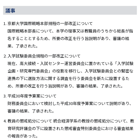
議事
京都大学国際戦略本部規程の一部改正について
国際戦略本部長について、本学の理事又は教職員のうちから総長が指
名することとするため、所要の改正を行う旨説明があり、審議の結
果、了承された。
入学試験委員会規程の一部改正について
現在、高大接続・入試センター運営委員会に置かれている「入学試験
企画・研究専門委員会」の役割を移行し、入学試験委員会との緊密な
連携の下に選抜方法に関する調査を行う委員会を新たに設置するた
め、所要の改正を行う旨説明があり、審議の結果、了承された。
平成30年度予算案について
財務委員会において検討した平成30年度予算案について説明があり、
審議の結果、了承された。
教員の懲戒処分について 統合経済学系の教授の懲戒処分について、教
育研究評議会の下に設置された懲戒審査特別委員会における審査結果
の報告があった。