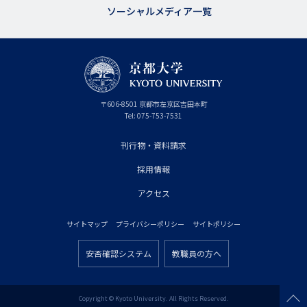
ソーシャルメディア一覧
京
〒
606-8501
京
京都市
左京区吉田本町
都
都
Tel:
075-753-7531
大
府
学
刊行物・資料請求
フ
採用情報
ッ
タ
アクセス
ー
サイトマップ
プライバシーポリシー
サイトポリシー
プ
フ
ラ
安否確認システム
教職員の方へ
ッ
フ
イ
タ
ッ
マ
ー
タ
Copyright © Kyoto University. All Rights Reserved.