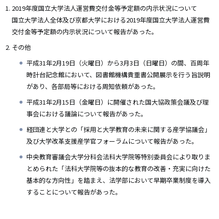
2019年度国立大学法人運営費交付金等予定額の内示状況について
国立大学法人全体及び京都大学における2019年度国立大学法人運営費
交付金等予定額の内示状況について報告があった。
その他
平成31年2月19日（火曜日）から3月3日（日曜日）の間、百周年
時計台記念館において、図書館機構貴重書公開展示を行う旨説明
があり、各部局等における周知依頼があった。
平成31年2月15日（金曜日）に開催された国大協政策会議及び理
事会における議論について報告があった。
経団連と大学との「採用と大学教育の未来に関する産学協議会」
及び大学改革支援産学官フォーラムについて報告があった。
中央教育審議会大学分科会法科大学院等特別委員会により取りま
とめられた「法科大学院等の抜本的な教育の改善・充実に向けた
基本的な方向性」を踏まえ、法学部において早期卒業制度を導入
することについて報告があった。