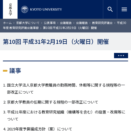
メ
close
サイト内検索
教員検索
イ
search
menu
ン
コ
検索
パ
ホーム
京都大学について
公表事項
会議報告
会議報告
教育研究評議会
平成30
ン
ン
年度 教育研究評議会議事録
第10回 平成31年2月19日（火曜日）開催
く
テ
ず
ン
第10回 平成31年2月19日（火曜日）開催
ツ
に
移
動
議事
国立大学法人京都大学教職員の勤務時間、休暇等に関する規程等の一
部改正について
京都大学教員の任期に関する規程の一部改正について
平成31年度における教育研究組織（機構等を含む）の設置・改廃等に
ついて
2019年度予算編成方針（案）について