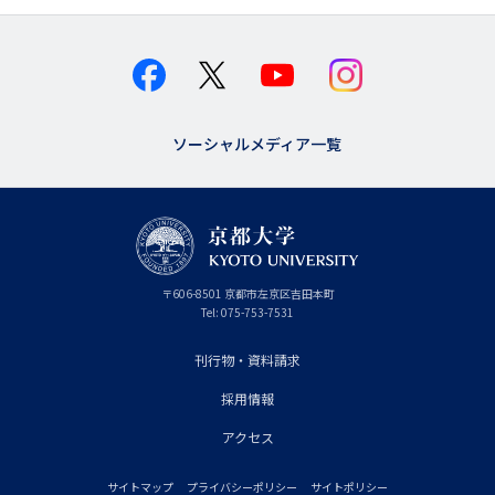
ソーシャルメディア一覧
京
〒
606-8501
京
京都市
左京区吉田本町
都
都
Tel:
075-753-7531
大
府
学
刊行物・資料請求
フ
採用情報
ッ
タ
アクセス
ー
サイトマップ
プライバシーポリシー
サイトポリシー