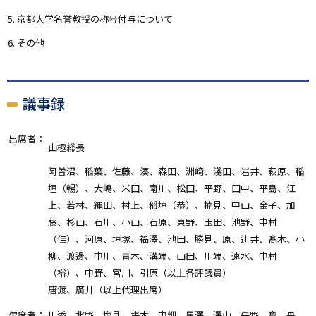
京都大学名誉教授の称号付与について
その他
議事録
出席者：
山極総長
阿曽沼、稲葉、佐藤、湊、森田、洲崎、淺田、岩井、萩原、稲
垣（暢）、大嶋、米田、南川、松田、平野、田中、平島、江
上、若林、縄田、村上、稲垣（恭）、楠見、中山、金子、加
藤、杉山、石川、小山、石原、東野、玉田、池野、中村
（佳）、河原、垣塚、福澤、池田、勝見、原、辻井、髙木、小
柳、渡邊、中川、青木、溝端、山田、川端、速水、中村
（裕）、中野、宮川、引原（以上各評議員）
唐渡、廣井（以上代理出席）
欠席者：
川添、北野、塩見、椹木、中畑、黒澤、澤山、矢野、寶、舟