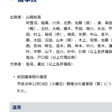
出席者：
山極総長
阿曽沼、稲葉、川添、北野、佐藤（直）、湊、森
（暢）、北村、大嶋、椹木、平田、南川、水谷、
田、村上、稲垣（恭）、楠見、矢野、中山、金子
藤、太田、玉田、山本（章）、木上、垣塚、佐藤
西、若林、時任、高木、開、岸本、中川、青木、
村、中野、山下、吉川、村中、引原（以上各評議
塩谷、戸口田（以上代理出席）
欠席者：
塩見、裏出（以上各評議員）
前回議事録の確認
平成30年12月19日（火曜日）開催分の議事録（案）に
れた。
議事