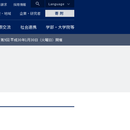
search
Language
料請求
採用情報
CLOSE
寄附
般・地域
企業・研究者
際交流
社会連携
学部・大学院等
グ
第9回 平成30年1月30日（火曜日）開催
ロ
ー
バ
ル
ナ
ビ
ゲ
ー