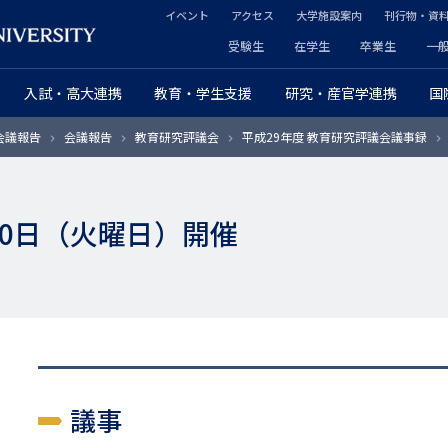
イベント
アクセス
大学施設案内
刊行物・資
ヘ
受験生
在学生
卒業生
一
ヘ
ッ
入試・高大連携
教育・学生支援
研究・産官学連携
国
ッ
ダ
会議報告
会議報告
教育研究評議会
平成29年度 教育研究評議会議事録
ダ
ー
ー
セ
月30日（火曜日）開催
プ
カ
ラ
ン
イ
ダ
マ
リ
リ
ー
議事
ー