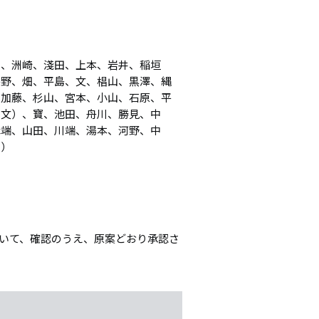
田、洲崎、淺田、上本、岩井、稲垣
平野、畑、平島、文、椙山、黒澤、縄
、加藤、杉山、宮本、小山、石原、平
（文）、寶、池田、舟川、勝見、中
溝端、山田、川端、湯本、河野、中
員）
ついて、確認のうえ、原案どおり承認さ