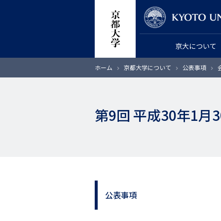
メ
教員検索
イ
ン
京大について
コ
ン
パ
ホーム
京都大学について
公表事項
テ
ン
く
ン
ず
ツ
第9回 平成30年1
に
移
動
公表事項
サ
イ