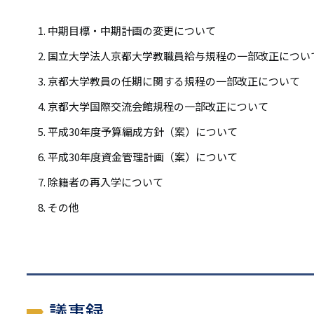
リ
リ
ン
中期目標・中期計画の変更について
ン
ク
国立大学法人京都大学教職員給与規程の一部改正につい
ク
京都大学教員の任期に関する規程の一部改正について
京都大学国際交流会館規程の一部改正について
平成30年度予算編成方針（案）について
平成30年度資金管理計画（案）について
除籍者の再入学について
その他
議事録