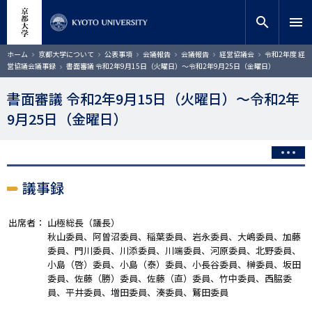
メ
close
サイト内検索
教員検索
イ
search
menu
ン
コ
検索
パ
ホーム
京都大学について
公表事項
会議報告
会議報告
経営協議会
令和2年度 経
ン
ン
営協議会議事録
書面審議 令和2年9月15日（火曜日）～令和2年9月25日（金曜日）
く
テ
ず
ン
書面審議 令和2年9月15日（火曜日）～令和2年
ツ
9月25日（金曜日）
に
移
動
議事録
出席者：
山極総長（議長）
秋山委員、阿曽沼委員、稲葉委員、岩永委員、大嶋委員、加藤
委員、門川委員、川添委員、川端委員、河原委員、北野委員、
小島（啓）委員、小島（泰）委員、小長谷委員、榊委員、坂田
委員、佐藤（勝）委員、佐藤（直）委員、竹中委員、西脇委
員、平井委員、増田委員、湊委員、鷲田委員