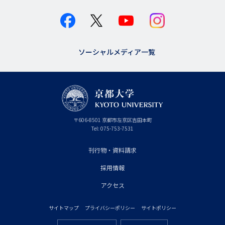
ソーシャルメディア一覧
京
〒
606-8501
京
京都市
左京区吉田本町
都
都
Tel:
075-753-7531
大
府
学
刊行物・資料請求
フ
採用情報
ッ
タ
アクセス
ー
サイトマップ
プライバシーポリシー
サイトポリシー
プ
フ