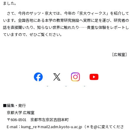
ました。
さて、今月のザッツ・京大では、今年の「京大ウィークス」を紹介して
います。全国各地にある本学の教育研究施設へ実際に足を運び、研究者の
話を直接聞いたり、知らない世界に触れたり……貴重な体験をレポートし
ていますので、ぜひご覧ください。
［広報室］
画
画
画
画
像
像
像
像
■編集・発行
京都大学 広報室
〒606-8501 京都市左京区吉田本町
E-mail：kumg_re＊mail2.adm.kyoto-u.ac.jp（＊を@に変えてくださ