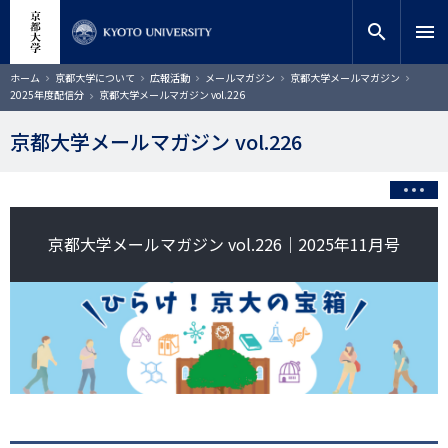
メ
close
サイト内検索
教員検索
イ
search
menu
ン
コ
検索
パ
ホーム
京都大学について
広報活動
メールマガジン
京都大学メールマガジン
ン
ン
2025年度配信分
京都大学メールマガジン vol.226
く
テ
ず
ン
京都大学メールマガジン vol.226
ツ
に
移
動
京都大学メールマガジン vol.226｜2025年11月号
画
像