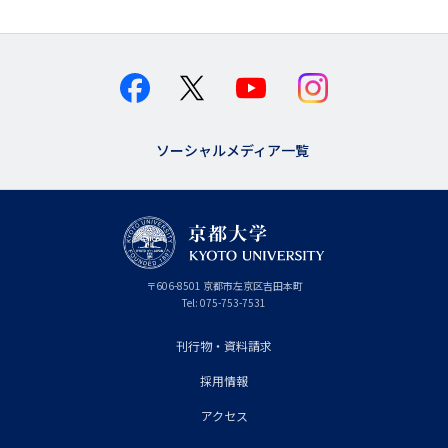
ソーシャルメディア一覧
京
〒
606-8501
京
京都市
左京区吉田本町
都
都
Tel:
075-753-7531
大
府
学
刊行物・資料請求
フ
採用情報
ッ
タ
アクセス