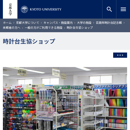
メ
close
サイト内検索
教員検索
イ
search
menu
ン
コ
検索
パ
ホーム
京都大学について
キャンパス・施設案内
大学の施設
百周年時計台記念館
ン
ン
来館者の方へ
一般の方がご利用できる施設
時計台生協ショップ
く
テ
ず
ン
時計台生協ショップ
ツ
に
移
動