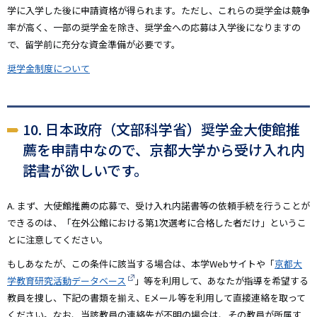
学に入学した後に申請資格が得られます。ただし、これらの奨学金は競争
率が高く、一部の奨学金を除き、奨学金への応募は入学後になりますの
で、留学前に充分な資金準備が必要です。
奨学金制度について
10. 日本政府（文部科学省）奨学金大使館推
薦を申請中なので、京都大学から受け入れ内
諾書が欲しいです。
A. まず、大使館推薦の応募で、受け入れ内諾書等の依頼手続を行うことが
できるのは、「在外公館における第1次選考に合格した者だけ」というこ
とに注意してください。
もしあなたが、この条件に該当する場合は、本学Webサイトや「
京都大
学教育研究活動データベース
」等を利用して、あなたが指導を希望する
教員を捜し、下記の書類を揃え、Eメール等を利用して直接連絡を取って
ください。なお、当該教員の連絡先が不明の場合は、その教員が所属す