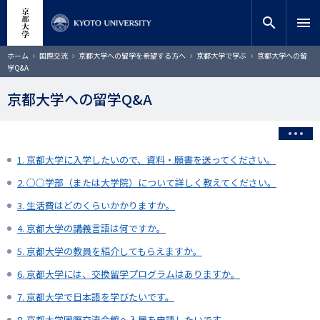
メ
close
サイト内検索
教員検索
イ
search
menu
ン
コ
検索
パ
ホーム
国際交流
京都大学への留学を希望する方へ
京都大学で学ぶ
京都大学への留
ン
ン
学Q&A
く
テ
ず
ン
京都大学への留学Q&A
ツ
に
移
動
1. 京都大学に入学したいので、資料・願書を送ってください。
2. ○○学部（または大学院）について詳しく教えてください。
3. 生活費はどのくらいかかりますか。
4. 京都大学の講義言語は何ですか。
5. 京都大学の教員を紹介してもらえますか。
6. 京都大学には、交換留学プログラムはありますか。
7. 京都大学で日本語を学びたいです。
8. 京都大学国際交流会館へ入居を申請したいです。