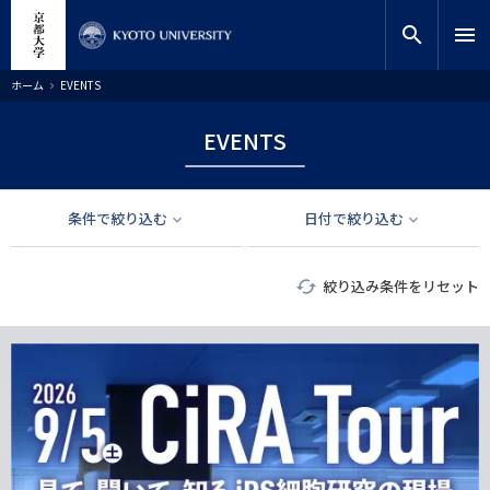
メ
close
サイト内検索
教員検索
イ
search
menu
ン
コ
検索
パ
ホーム
EVENTS
ン
ン
く
テ
ず
EVENTS
ン
ツ
に
移
条件で絞り込む
日付で絞り込む
動
絞り込み条件をリセット