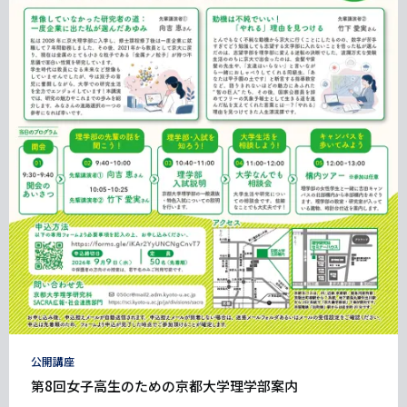
タ
公開講座
グ
第8回女子高生のための京都大学理学部案内