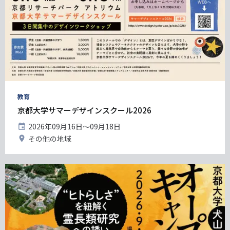
タ
教育
グ
京都大学サマーデザインスクール2026
開
2026年09月16日〜09月18日
催
開
その他の地域
日
催
地