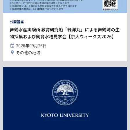
タ
公開講座
グ
舞鶴水産実験所 教育研究船「緑洋丸」による舞鶴湾の生
物採集および飼育水槽見学会【京大ウィークス2026】
開
2026年09月26日
催
開
その他の地域
日
催
地