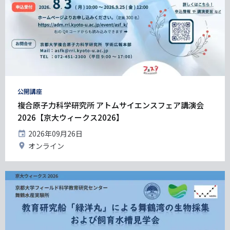
タ
公開講座
グ
複合原子力科学研究所 アトムサイエンスフェア講演会
2026【京大ウィークス2026】
開
2026年09月26日
催
開
オンライン
日
催
地