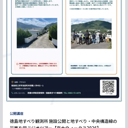
タ
公開講座
グ
徳島地すべり観測所 施設公開と地すべり・中央構造線の
災害を学ぶジオツアー【京大ウィークス2026】