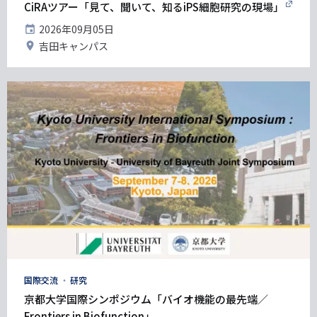
グ
CiRAツアー「見て、聞いて、知るiPS細胞研究の現場」
開
2026年09月05日
催
開
吉田キャンパス
日
催
地
タ
国際交流
研究
グ
京都大学国際シンポジウム「バイオ機能の最先端／
Frontiers in Biofunction」