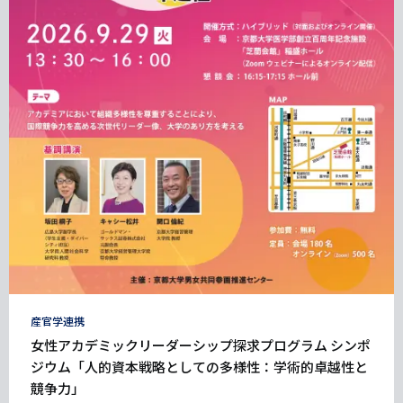
タ
産官学連携
グ
女性アカデミックリーダーシップ探求プログラム シンポ
ジウム「人的資本戦略としての多様性：学術的卓越性と
競争力」