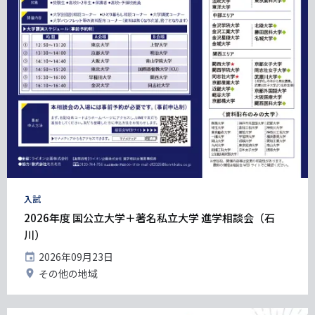
タ
入試
グ
2026年度 国公立大学＋著名私立大学 進学相談会（石
川）
開
2026年09月23日
催
開
その他の地域
日
催
地