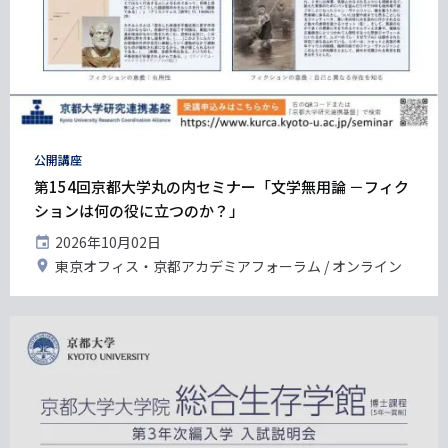
タ
公開講座
グ
第154回京都大学丸の内セミナー「文学無用論 －フィク
ションは何の役に立つのか？」
開
2026年10月02日
催
開
東京オフィス・京都アカデミアフォーラム
オンライン
日
催
地