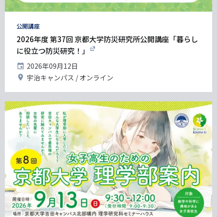
タ
公開講座
グ
2026年度 第37回 京都大学防災研究所公開講座「暮らし
に役立つ防災研究！」
開
2026年09月12日
催
開
宇治キャンパス
オンライン
日
催
地