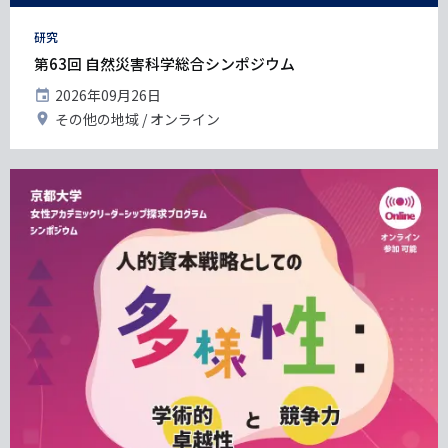
タ
研究
グ
第63回 自然災害科学総合シンポジウム
開
2026年09月26日
催
開
その他の地域
オンライン
日
催
地