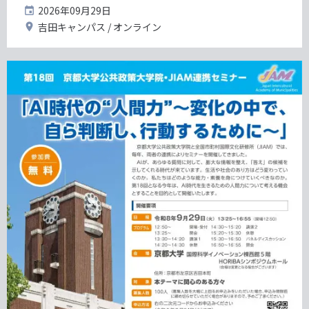
開
2026年09月29日
催
開
吉田キャンパス
オンライン
日
催
地