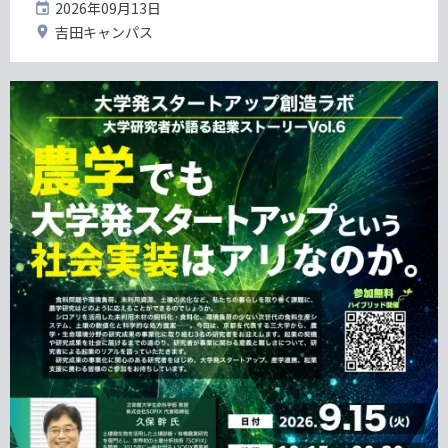
開
2026年09月13日
催
開
吉田キャンパス
日
催
地