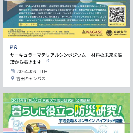
タ
研究
グ
サーキュラーマテリアルシンポジウム －材料の未来を循
環から描き出す－
開
2026年09月11日
催
開
吉田キャンパス
日
催
地