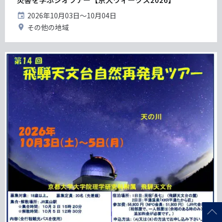
開
2026年10月03日〜10月04日
催
開
その他の地域
日
催
地