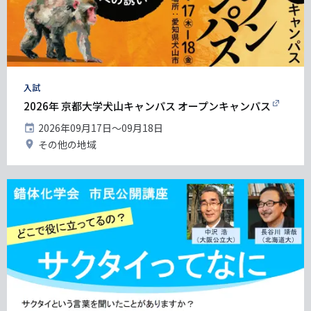
タ
入試
グ
2026年 京都大学犬山キャンパス オープンキャンパス
開
2026年09月17日〜09月18日
催
開
その他の地域
日
催
地