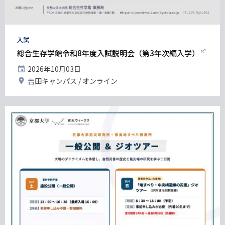
タ
入試
グ
総合生存学館令和8年度入試説明会（第3年次編入学）
開
2026年10月03日
催
開
吉田キャンパス
オンライン
日
催
地