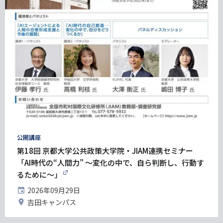
タ
公開講座
グ
第18回 京都大学公共政策大学院・JIAM連携セミナー
「AI時代の“人間力” ～変化の中で、自ら判断し、行動す
るために～」
開
2026年09月29日
催
開
吉田キャンパス
日
催
地