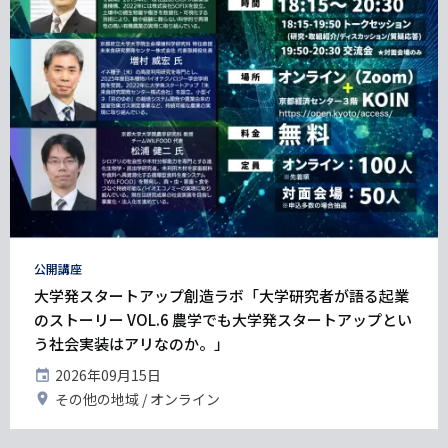
タ
公開講座
グ
大学発スタートアップ創造ラボ「大学研究者が語る起業
のストーリー VOL.6 農学でも大学発スタートアップとい
う社会実装はアリなのか。」
開
2026年09月15日
催
開
その他の地域
オンライン
日
催
地