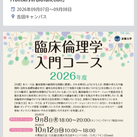
開
2026年09月07日〜09月08日
催
開
吉田キャンパス
日
催
地