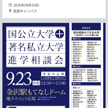
開
2026年09月19日
催
開
吉田キャンパス
日
催
地