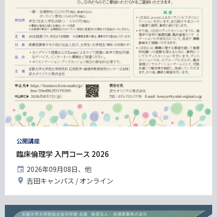
タ
公開講座
グ
臨床倫理学 入門コース 2026
開
2026年09月08日、他
催
開
吉田キャンパス
オンライン
日
催
地