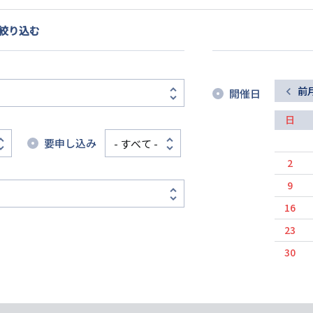
リ
リ
ン
絞り込む
ン
ク
ク
前
開催日
日
要申し込み
2
9
16
23
30