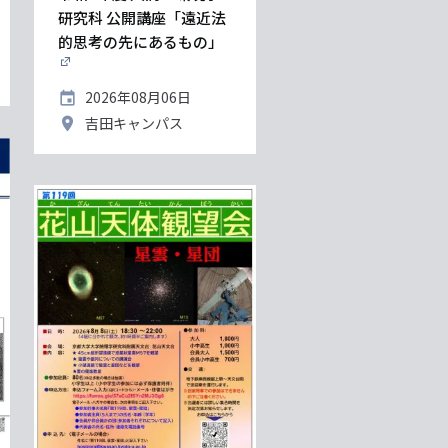
研究科 公開講座「遠近法
的思考の先にあるもの」
開
2026年08月06日
催
開
吉田キャンパス
日
催
地