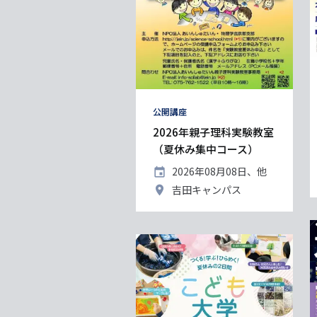
タ
公開講座
グ
2026年親子理科実験教室
（夏休み集中コース）
開
2026年08月08日、他
催
開
吉田キャンパス
日
催
地