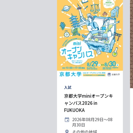
タ
入試
グ
京都大学miniオープンキ
ャンパス2026 in
FUKUOKA
開
2026年08月29日〜08
催
月30日
日
開
その他の地域