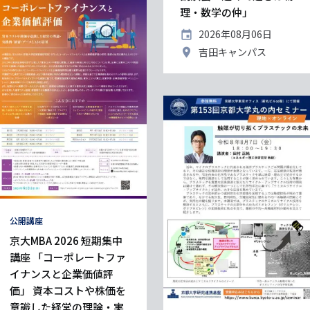
理・数学の仲」
開
2026年08月06日
催
開
吉田キャンパス
日
催
地
タ
公開講座
グ
京大MBA 2026 短期集中
講座 「コーポレートファ
イナンスと企業価値評
価」 資本コストや株価を
意識した経営の理論・実