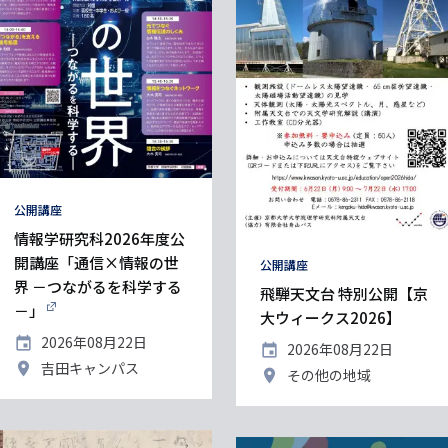
タ
公開講座
グ
情報学研究科2026年度公
開講座「通信×情報の世
タ
公開講座
界 －つながるを科学する
グ
飛騨天文台 特別公開【京
－」
大ウィークス2026】
開
2026年08月22日
開
2026年08月22日
催
催
開
吉田キャンパス
開
その他の地域
日
日
催
催
地
地