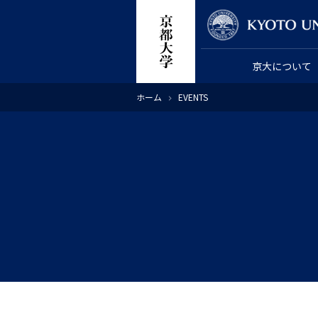
メ
教員検索
イ
ン
京大について
コ
ン
パ
ホーム
EVENTS
テ
ン
く
ン
ず
ツ
に
移
動