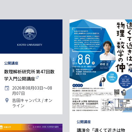
タ
公開講座
グ
数理解析研究所 第47回数
学入門公開講座
開
2026年08月03日〜08
催
月07日
日
開
吉田キャンパス
オン
催
ライン
地
タ
公開講座
グ
講演会「遠くて近きは物