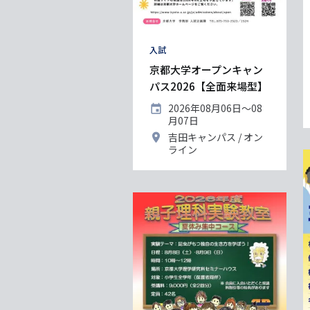
タ
入試
グ
京都大学オープンキャン
パス2026【全面来場型】
開
2026年08月06日〜08
催
月07日
日
開
吉田キャンパス
オン
催
ライン
地