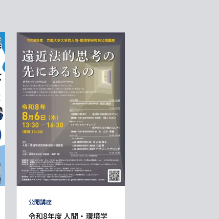
タ
公開講座
グ
令和8年度 人間・環境学