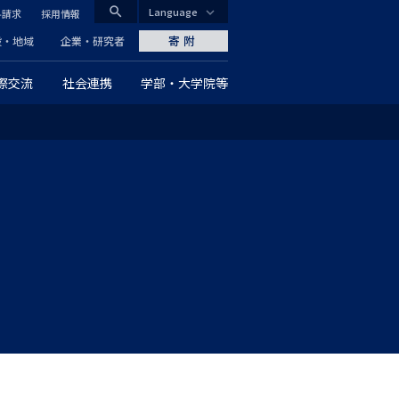
search
Language
料請求
採用情報
CLOSE
寄附
般・地域
企業・研究者
際交流
社会連携
学部・大学院等
グ
ロ
ー
バ
ル
ナ
ビ
ゲ
ー