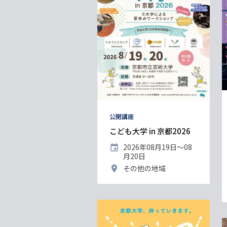
タ
公開講座
グ
こども大学 in 京都2026
開
2026年08月19日〜08
催
月20日
日
開
その他の地域
催
地