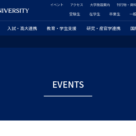
イベント
アクセス
大学施設案内
刊行物・資
ヘ
受験生
在学生
卒業生
一
ヘ
ッ
入試・高大連携
教育・学生支援
研究・産官学連携
国
ッ
ダ
ダ
ー
ー
セ
プ
カ
EVENTS
ラ
ン
イ
ダ
マ
リ
リ
ー
ー