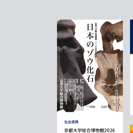
タ
社会連携
グ
京都大学総合博物館2026