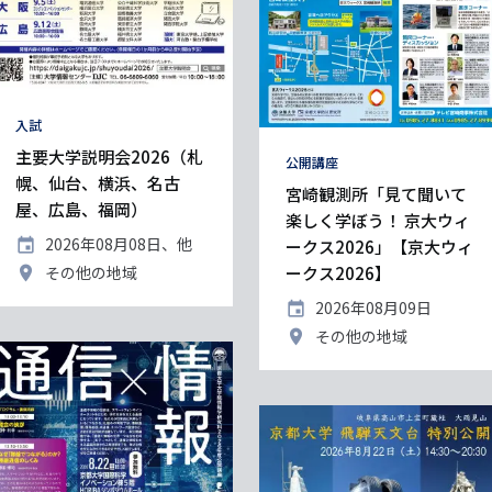
タ
入試
グ
主要大学説明会2026（札
タ
公開講座
幌、仙台、横浜、名古
グ
宮崎観測所「見て聞いて
屋、広島、福岡）
楽しく学ぼう！ 京大ウィ
開
2026年08月08日、他
ークス2026」【京大ウィ
催
開
その他の地域
ークス2026】
日
催
開
2026年08月09日
地
催
開
その他の地域
日
催
地