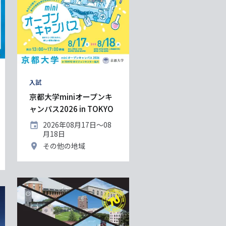
タ
入試
グ
京都大学miniオープンキ
ャンパス2026 in TOKYO
開
2026年08月17日〜08
催
月18日
日
開
その他の地域
催
地