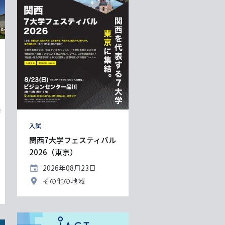
タ
入試
グ
関西7大学フェスティバル
2026（東京）
開
2026年08月23日
催
開
その他の地域
日
催
地