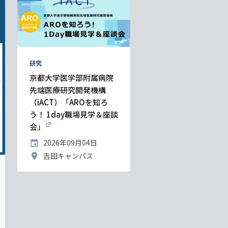
タ
研究
グ
京都大学医学部附属病院
先端医療研究開発機構
（iACT）「AROを知ろ
う！ 1day職場見学＆座談
会」
開
2026年09月04日
催
開
吉田キャンパス
日
催
地