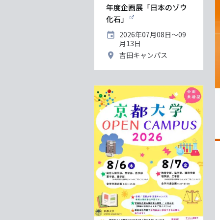
年度企画展「日本のゾウ
化石」
開
2026年07月08日〜09
催
月13日
日
開
吉田キャンパス
催
地