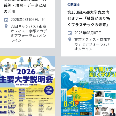
践例・演習・データとAI
タ
公開講座
グ
の活用
第153回京都大学丸の内
セミナー「触媒が切り拓
開
2026年08月06日、他
催
くプラスチックの未来」
開
吉田キャンパス
東京
日
催
オフィス・京都アカデ
開
2026年08月07日
地
ミアフォーラム
オン
催
開
東京オフィス・京都ア
ライン
日
催
カデミアフォーラム
地
オンライン