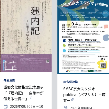
タ
社会連携
タ
産官学連携
グ
重要文化財指定記念展示
グ
SMBC京大スタジオ
「『建内記』－自筆本が
publica（パブリカ）－萌
伝える世界－」
芽ー
開
2026年09月02日〜10
開
2026年09月04日