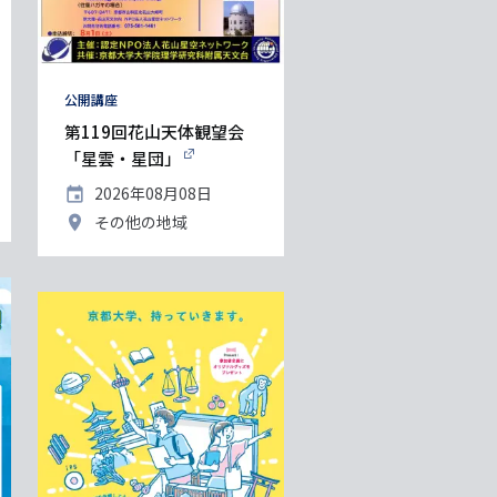
タ
公開講座
グ
第119回花山天体観望会
「星雲・星団」
開
2026年08月08日
催
開
その他の地域
日
催
地