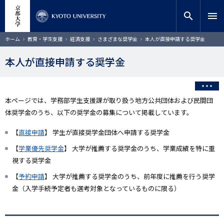
メ
close
サイト内検索
教員検索
イ
search
menu
ン
コ
検索
パ
ホーム
教育・学生支援
経済支援
さまざまな奨学金
本人が直接申請する奨学金
ン
ン
く
テ
ず
本人が直接申請する奨学金
ン
ツ
に
移
本ページでは、学務部学生支援課が取り扱う地方公共団体および民間団
動
体奨学金のうち、以下の奨学金の募集について掲載しています。
【
直接申請
】 学生が直接奨学金団体へ申請する奨学金
【
学業優先奨学金
】 大学が推薦する奨学金のうち、学業成績を特に重
視する奨学金
【
予約申請
】 大学が推薦する奨学金のうち、前年度に推薦を行う奨学
金（入学手続予定者も選考対象となっているものに限る）