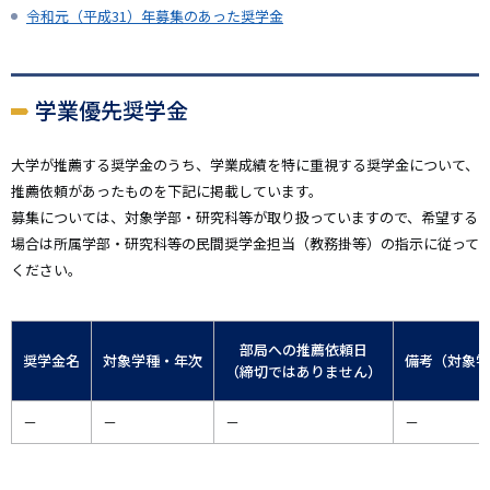
令和元（平成31）年募集のあった奨学金
学業優先奨学金
大学が推薦する奨学金のうち、学業成績を特に重視する奨学金について、
推薦依頼があったものを下記に掲載しています。
募集については、対象学部・研究科等が取り扱っていますので、希望する
場合は所属学部・研究科等の民間奨学金担当（教務掛等）の指示に従って
ください。
部局への推薦依頼日
奨学金名
対象学種・年次
備考（対象学
（締切ではありません）
－
－
－
－