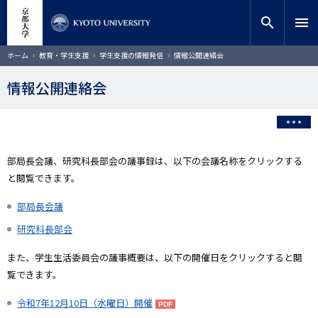
メ
close
サイト内検索
教員検索
イ
search
menu
ン
コ
検索
パ
ホーム
教育・学生支援
学生支援の情報発信
情報公開連絡会
ン
ン
く
テ
ず
情報公開連絡会
ン
ツ
に
移
動
部局長会議、研究科長部会の議事録は、以下の会議名称をクリックする
と閲覧できます。
部局長会議
研究科長部会
また、学生生活委員会の議事概要は、以下の開催日をクリックすると閲
覧できます。
令和7年12月10日（水曜日）開催