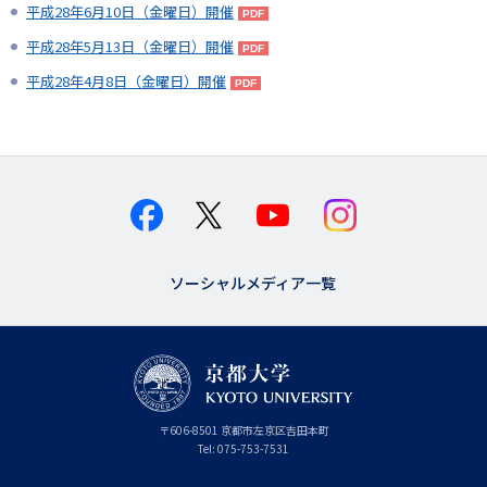
平成28年6月10日（金曜日）開催
平成28年5月13日（金曜日）開催
平成28年4月8日（金曜日）開催
ソーシャルメディア一覧
京
〒
606-8501
京
京都市
左京区吉田本町
都
都
Tel:
075-753-7531
大
府
学