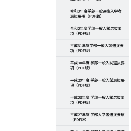
令和3年度学部一般選抜入学者
選抜要項（PDF版）
令和2年度学部一般入試選抜要
項（PDF版）
平成31年度学部一般入試選抜要
項（PDF版）
平成30年度 学部一般入試選抜要
項（PDF版）
平成29年度 学部一般入試選抜要
項（PDF版）
平成28年度 学部一般入試選抜要
項（PDF版）
平成27年度 学部入学者選抜要項
（PDF版）