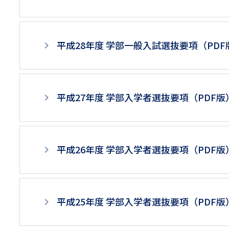
平成28年度 学部一般入試選抜要項（PDF
平成27年度 学部入学者選抜要項（PDF版
平成26年度 学部入学者選抜要項（PDF版
平成25年度 学部入学者選抜要項（PDF版