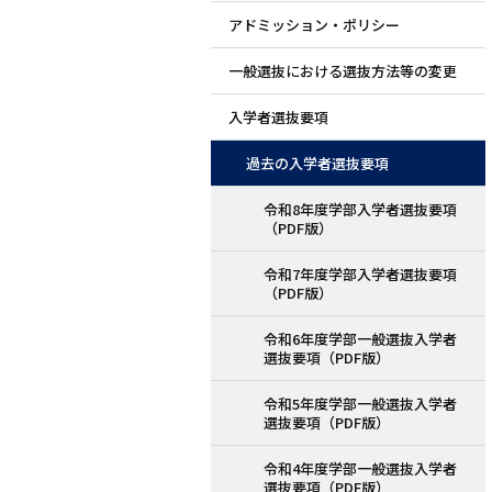
アドミッション・ポリシー
ド
一般選抜における選抜方法等の変更
メ
入学者選抜要項
ニ
過去の入学者選抜要項
ュ
令和8年度学部入学者選抜要項
ー
（PDF版）
令和7年度学部入学者選抜要項
（PDF版）
令和6年度学部一般選抜入学者
選抜要項（PDF版）
令和5年度学部一般選抜入学者
選抜要項（PDF版）
令和4年度学部一般選抜入学者
選抜要項（PDF版）