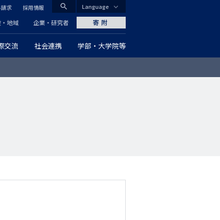
search
Language
料請求
採用情報
CLOSE
寄附
般・地域
企業・研究者
際交流
社会連携
学部・大学院等
グ
ロ
ー
バ
ル
ナ
ビ
ゲ
ー