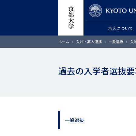
メ
教員検索
イ
ン
京大について
コ
ン
パ
ホーム
入試・高大連携
一般選抜
入
テ
ン
く
ン
ず
ツ
過去の入学者選抜要
に
移
動
一般選抜
サ
イ