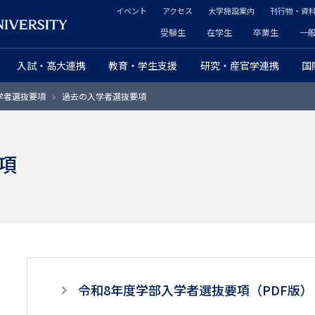
イベント
アクセス
大学施設案内
刊行物・資
ヘ
受験生
在学生
卒業生
一
ヘ
ッ
入試・高大連携
教育・学生支援
研究・産官学連携
国
ッ
ダ
学者選抜要項
過去の入学者選抜要項
ダ
ー
ー
セ
項
プ
カ
ラ
ン
イ
ダ
マ
リ
リ
3
ー
令和8年度学部入学者選抜要項（PDF版）
ー
階